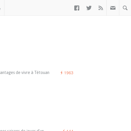



ب
1963
vantages de vivre à Tétouan