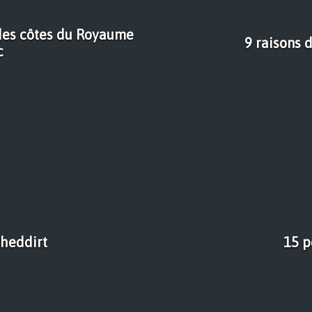
m des côtes du Royaume
9 raisons 
c
cheddirt
15 p