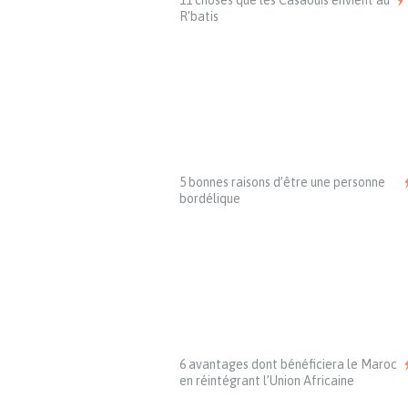
11 choses que les Casaouis envient au
R’batis
5 bonnes raisons d’être une personne
bordélique
6 avantages dont bénéficiera le Maroc
en réintégrant l’Union Africaine