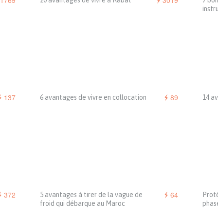
1769
3019
20 avantages de vivre à Rabat
7 bon
inst
137
89
6 avantages de vivre en collocation
14 av
372
64
5 avantages à tirer de la vague de
Proté
froid qui débarque au Maroc
phase