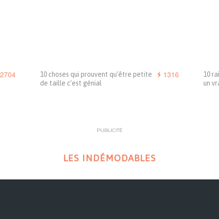
2704
1316
10 choses qui prouvent qu’être petite
10 ra
de taille c’est génial
un vr
PUBLICITÉ
LES INDÉMODABLES