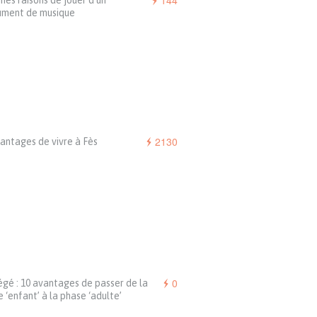
144
nes raisons de jouer d’un
rument de musique
2130
antages de vivre à Fès
0
gé : 10 avantages de passer de la
 ‘enfant’ à la phase ‘adulte’