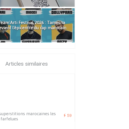
eam'Arti Festival 2026 : Tamesna
evient l'épicentre du rap marocain
Articles similaires
superstitions marocaines les
59
 farfelues