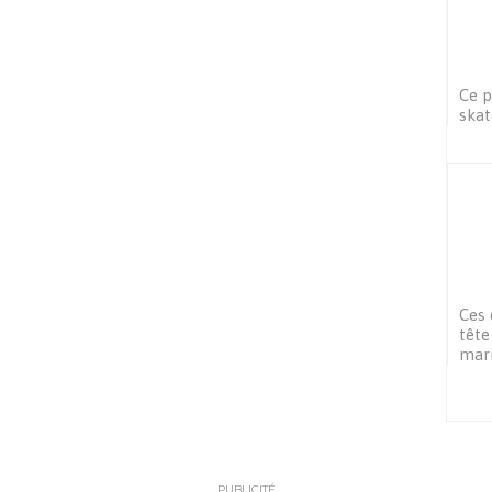
Ce p
skat
Ces 
tête
mar
PUBLICITÉ