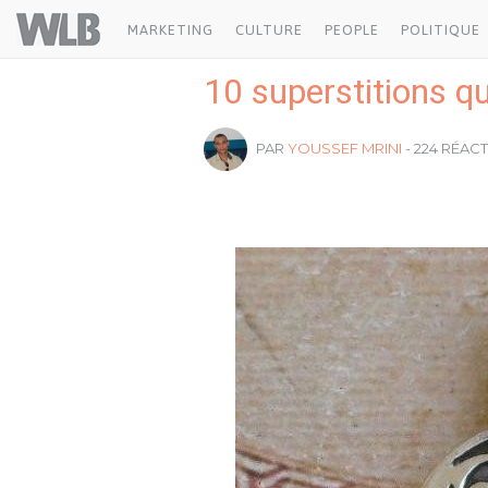
Welovebuzz
MARKETING
CULTURE
PEOPLE
POLITIQUE
10 superstitions q
PAR
YOUSSEF MRINI
- 224 RÉAC