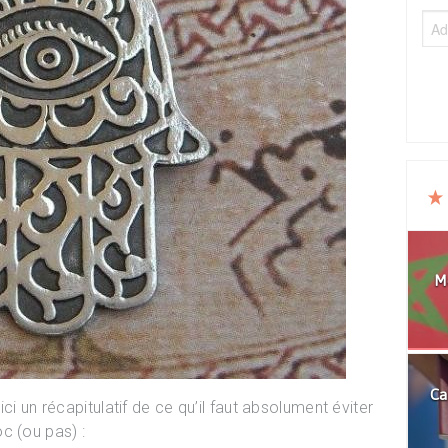
Mo
Ca
ci un récapitulatif de ce qu’il faut absolument éviter
c (ou pas) :