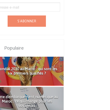
S'ABONNER
Populaire
ndial 2030 au Maroc : qui sont les
six premiers qualifiés ?
rte d'embarquement numérique au
Maroc : ce qui change pour les
voyageurs