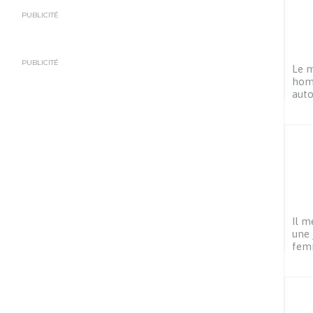
PUBLICITÉ
PUBLICITÉ
Le m
hom
auto
Il m
une 
fem