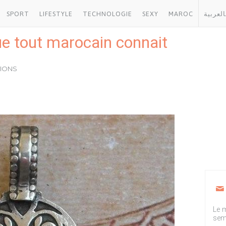
SPORT
LIFESTYLE
TECHNOLOGIE
SEXY
MAROC
العربية
ue tout marocain connait
TIONS
Le m
sem