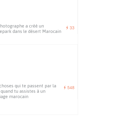
hotographe a créé un
33
epark dans le désert Marocain
choses qui te passent par la
548
 quand tu assistes à un
iage marocain