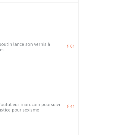
outin lance son vernis à
61
es
outubeur marocain poursuivi
41
ustice pour sexisme