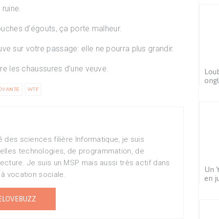
 ruine.
bouches d’égouts, ça porte malheur.
ve sur votre passage: elle ne pourra plus grandir.
ttre les chaussures d’une veuve.
Loub
ongl
OYANTE
WTF
té des sciences filière Informatique, je suis
elles technologies, de programmation, de
lecture. Je suis un MSP mais aussi très actif dans
Un Y
f à vocation sociale.
en j
ELOVEBUZZ