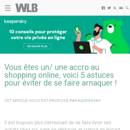
Kaspersky
☰
Welovebuzz



Vous êtes un/ une accro au
shopping online, voici 5 astuces
pour éviter de se faire arnaquer !
CET ARTICLE VOUS EST PROPOSÉ PAR
KASPERSKY
Il est toujours plus intéressant de se faire livrer ses
achats chez soi, sans se déplacer, et surtout en évitant