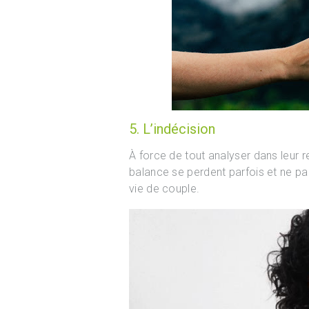
5. L’indécision
À force de tout analyser dans leur 
balance se perdent parfois et ne pa
vie de couple.