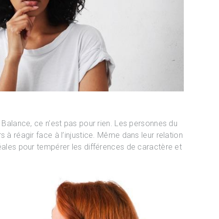
e Balance, ce n’est pas pour rien. Les personnes du
s à réagir face à l’injustice. Même dans leur relation
déales pour tempérer les différences de caractère et