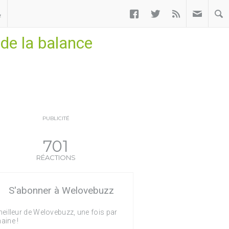



ب
 de la balance
PUBLICITÉ
701
RÉACTIONS
S'abonner à Welovebuzz
eilleur de Welovebuzz, une fois par
aine !