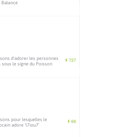
 Balance
isons d’adorer les personnes
727
 sous le signe du Poisson
isons pour lesquelles le
66
cain adore ‘l7iou7’