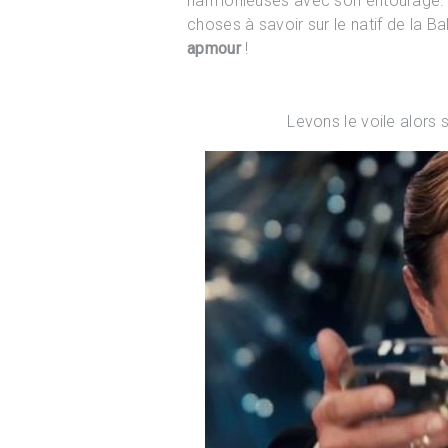
harmonieuses avec son entourage. D
choses à savoir sur le natif de la 
apmour
!
Levons le voile alors s