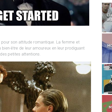
Cla
le 
é pour son attitude romantique. La femme et
MO
bien-être de leur amoureux en leur prodiguant
es petites attentions.
T
d
Mo