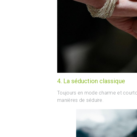
4. La séduction classique
Toujours en mode charme et courtois
manières de séduire.