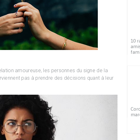
10 r
amis
fami
relation amoureuse, les personnes du signe de la
rviennent pas à prendre des décisions quant à leur
Coro
maro