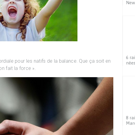
New
6 ra
ordiale pour les natifs de la balance. Que ça soit en
nées
n fait la force ».
8 ra
Maro