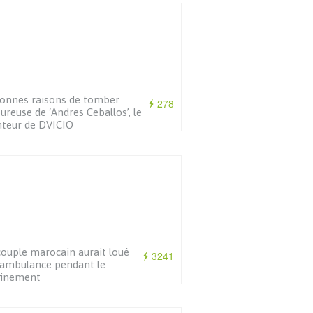
onnes raisons de tomber
278
reuse de ‘Andres Ceballos’, le
teur de DVICIO
ouple marocain aurait loué
3241
ambulance pendant le
finement