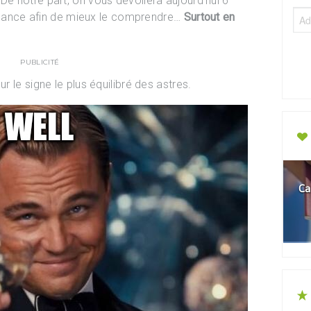
e notre part, on vous dévoilera aujourd’hui 6
Balance afin de mieux le comprendre…
Surtout en
PUBLICITÉ
ur le signe le plus équilibré des astres.
Ca