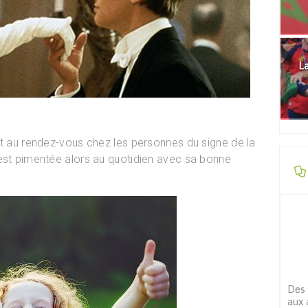
La
st au rendez-vous chez les personnes du signe de la
 est pimentée alors au quotidien avec sa bonne
Des 
aux 