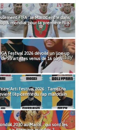
ssement FIFA : le Maroc entre dans
top 6 mondial pour la première fois
GA Festival 2026 dévoile un line-up
de 55 artistes venus de 16 pays
eam'Arti Festival 2026 : Tamesna
evient l'épicentre du rap marocain
ndial 2030 au Maroc : qui sont les
six premiers qualifiés ?