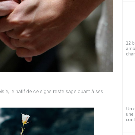
12 b
amou
chan
ie, le natif de ce signe reste sage quant à ses
Un c
une 
con