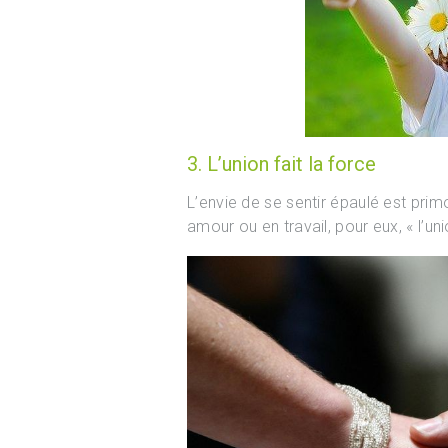
3. L’union fait la force
L’envie de se sentir épaulé est prim
amour ou en travail, pour eux, « l’unio