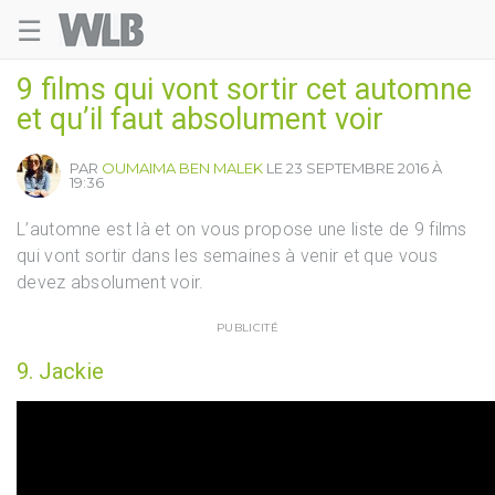
☰
Welovebuzz
9 films qui vont sortir cet automne
et qu’il faut absolument voir
PAR
OUMAIMA BEN MALEK
LE 23 SEPTEMBRE 2016 À
19:36
L’automne est là et on vous propose une liste de 9 films
qui vont sortir dans les semaines à venir et que vous
devez absolument voir.
PUBLICITÉ
9. Jackie