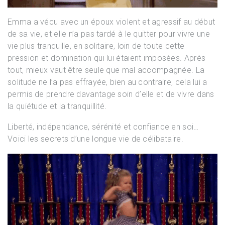
Emma a vécu avec un époux violent et agressif au début
de sa vie, et elle n’a pas tardé à le quitter pour vivre une
vie plus tranquille, en solitaire, loin de toute cette
pression et domination qui lui étaient imposées. Après
tout, mieux vaut être seule que mal accompagnée. La
solitude ne l’a pas effrayée, bien au contraire, cela lui a
permis de prendre davantage soin d’elle et de vivre dans
la quiétude et la tranquillité.
Liberté, indépendance, sérénité et confiance en soi…
Voici les secrets d’une longue vie de célibataire.