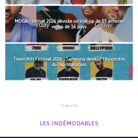
MOGA Festival 2026 dévoile un line-up de 55 artistes
venus de 16 pays
Team'Arti Festival 2026 : Tamesna devient l'épicentre
du rap marocain
PUBLICITÉ
LES INDÉMODABLES