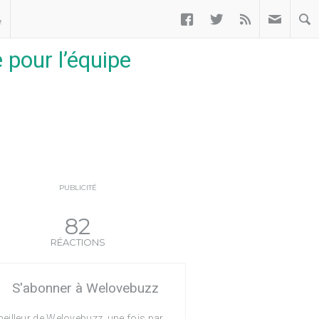



ب
 pour l’équipe
PUBLICITÉ
82
RÉACTIONS
S'abonner à Welovebuzz
eilleur de Welovebuzz, une fois par