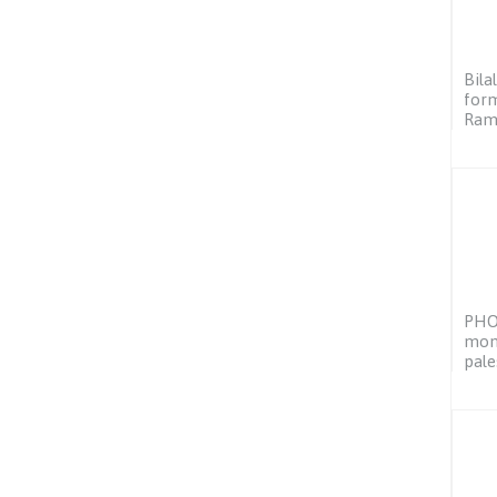
Bila
form
Ram
PHOT
mont
pale