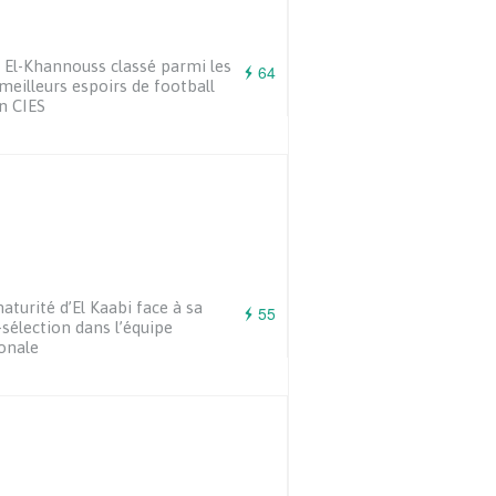
l El-Khannouss classé parmi les
64
meilleurs espoirs de football
n CIES
aturité d’El Kaabi face à sa
55
sélection dans l’équipe
onale