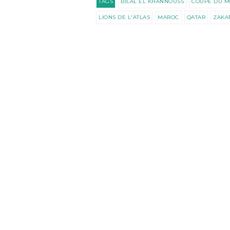
TAGS
BILAL EL KHANNOUSS
COUPE DU M
LIONS DE L'ATLAS
MAROC
QATAR
ZAKA