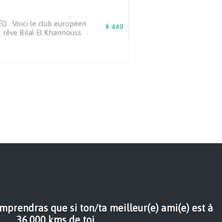
O : Voici le club européen
449
 rêve Bilal El Khannouss
mprendras que si ton/ta meilleur(e) ami(e) est à
36,000 kms de toi