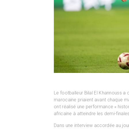
Le footballeur Bilal El Khannouss a 
marocaine priaient avant chaque ma
ont réalisé une performance « histo
africaine à atteindre les demi-finales
Dans une interview accordée au journ