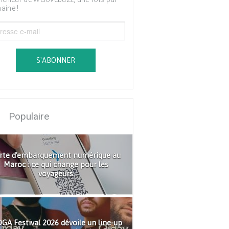
aine !
S'ABONNER
Populaire
rte d'embarquement numérique au
Maroc : ce qui change pour les
voyageurs
GA Festival 2026 dévoile un line-up