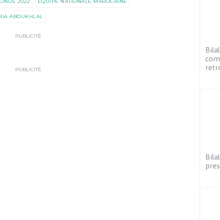
ONDE 2022
ÉQUIPE NATIONALE MAROCAINE
RIA ABOUKHLAL
PUBLICITÉ
Bila
comm
retr
PUBLICITÉ
Bila
pres