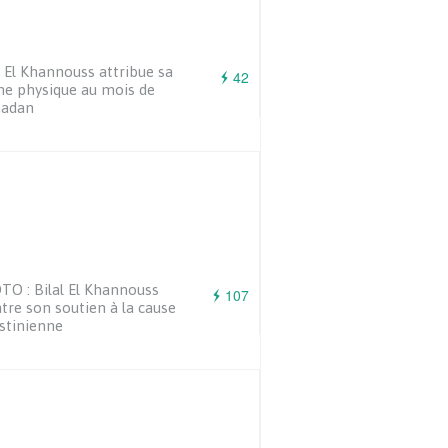
l El Khannouss attribue sa
42
e physique au mois de
adan
O : Bilal El Khannouss
107
re son soutien à la cause
stinienne