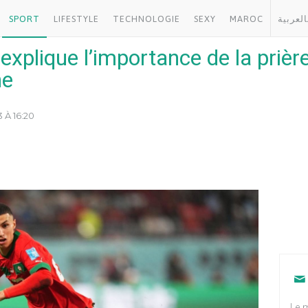
SPORT
LIFESTYLE
TECHNOLOGIE
SEXY
MAROC
العربية
explique l’importance de la prière
ne
 À 16:20
Le m