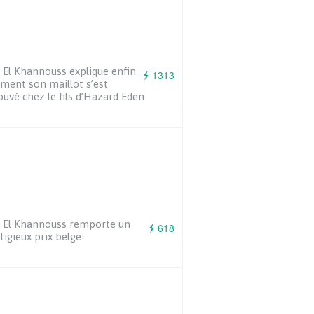
l El Khannouss explique enfin
1313
ent son maillot s’est
ouvé chez le fils d’Hazard Eden
l El Khannouss remporte un
618
tigieux prix belge