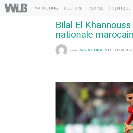
Welovebuzz
MARKETING
CULTURE
PEOPLE
POLITIQUE
Bilal El Khannouss 
nationale marocai
PAR
RANIA CHRAIBI
LE 8 MAI 2023