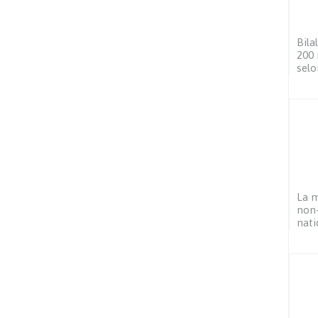
Bila
200 
selo
La m
non-
nati