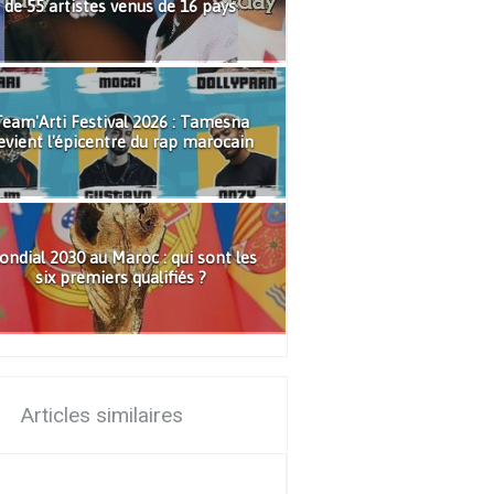
de 55 artistes venus de 16 pays
eam'Arti Festival 2026 : Tamesna
evient l'épicentre du rap marocain
ndial 2030 au Maroc : qui sont les
six premiers qualifiés ?
Articles similaires