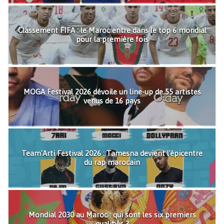
Classement FIFA : le Maroc entre dans le top 6 mondial
pour la première fois
MOGA Festival 2026 dévoile un line-up de 55 artistes
venus de 16 pays
Team'Arti Festival 2026 : Tamesna devient l'épicentre
du rap marocain
Mondial 2030 au Maroc : qui sont les six premiers
qualifiés ?