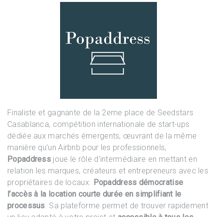
Finaliste et gagnante de la 2eme place de Seedstars
Casablanca, compétition internationale de start-ups
dédiée aux marchés émergents, œuvrant de la même
manière qu’un Airbnb pour les professionnels,
Popaddress
joue le rôle d’intermédiaire en mettant en
relation les marques, créateurs et entrepreneurs avec les
propriétaires de locaux.
Popaddress
démocratise
l’accès à la location courte durée en simplifiant le
processus
. Sa plateforme permet de trouver rapidement