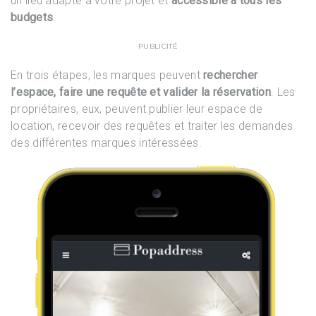
un lieu adapté à votre projet et
accessible à
tous les
budgets
.
PUBLICITÉ
En trois étapes, les marques peuvent
rechercher
l’espace, faire une requête et valider la réservation
. Les
propriétaires, eux, peuvent publier leur espace de
location, recevoir des requêtes et traiter les demandes
des différentes marques intéressées.