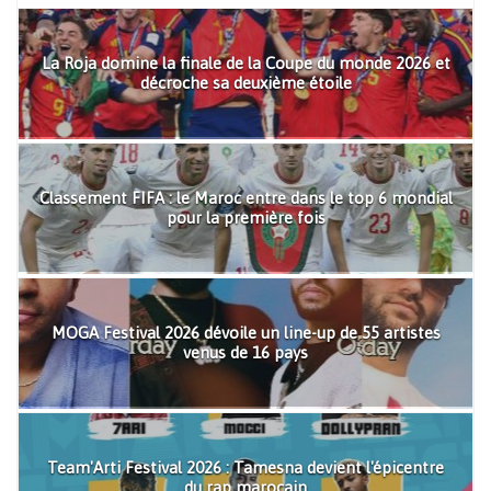
La Roja domine la finale de la Coupe du monde 2026 et
décroche sa deuxième étoile
Classement FIFA : le Maroc entre dans le top 6 mondial
pour la première fois
MOGA Festival 2026 dévoile un line-up de 55 artistes
venus de 16 pays
Team'Arti Festival 2026 : Tamesna devient l'épicentre
du rap marocain