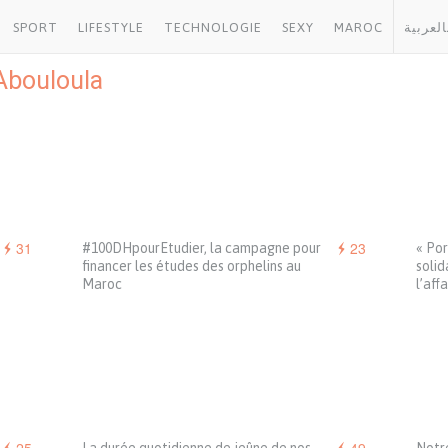
SPORT
LIFESTYLE
TECHNOLOGIE
SEXY
MAROC
العربية
Abouloula
31
23
#100DHpourEtudier, la campagne pour
« Por
financer les études des orphelins au
solid
Maroc
l’aff