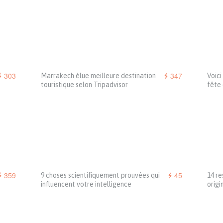
303
347
Marrakech élue meilleure destination
Voici
touristique selon Tripadvisor
fête
359
45
9 choses scientifiquement prouvées qui
14 re
influencent votre intelligence
origi