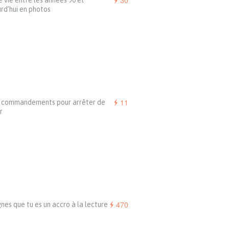
30
 vie entre les années 90 et
rd’hui en photos
11
5 commandements pour arrêter de
r
470
gnes que tu es un accro à la lecture