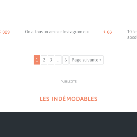
329
66
On a tous un ami sur Instagram qui…
10 fe
abso
1
2
3
…
6
Page suivante »
PUBLICITÉ
LES INDÉMODABLES