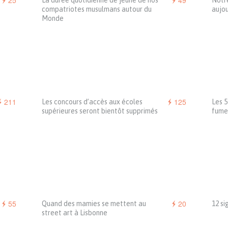
25
49
La durée quotidienne de jeûne de nos
Notre
compatriotes musulmans autour du
aujou
Monde
211
125
Les concours d’accès aux écoles
Les 
supérieures seront bientôt supprimés
fume
55
20
Quand des mamies se mettent au
12 si
street art à Lisbonne