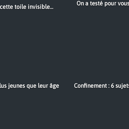
On a testé pour vous
tte toile invisible...
lus jeunes que leur âge
Confinement : 6 suje