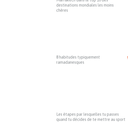
Marrakech dans le top 10 des
destinations mondiales les moins
chères
8 habitudes typiquement
ramadanesques
Les étapes par lesquelles tu passes
quand tu décides de te mettre au sport