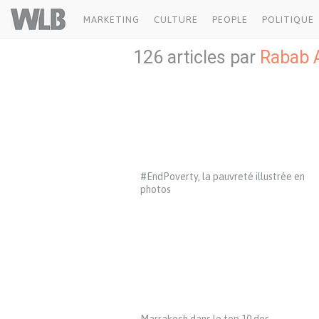
Welovebuzz
MARKETING
CULTURE
PEOPLE
POLITIQUE
126 articles par
Rabab 
#EndPoverty, la pauvreté illustrée en
photos