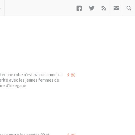



ب
86
ter une robe n’est pas un crime » :
arité avec les jeunes femmes de
aire d’Inzegane