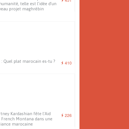
451
’humanité, telle est l’idée d’un
veau projet maghrébin
 : Quel plat marocain es-tu ?
410
tney Kardashian fête l’Aid
226
 French Montana dans une
iance marocaine