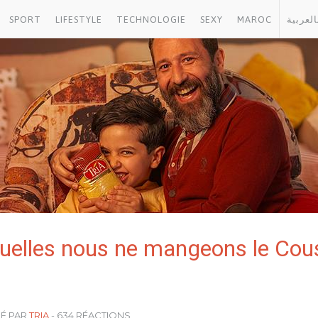
SPORT
LIFESTYLE
TECHNOLOGIE
SEXY
MAROC
العربية
quelles nous ne mangeons le Cous
SÉ PAR
TRIA
- 634 RÉACTIONS