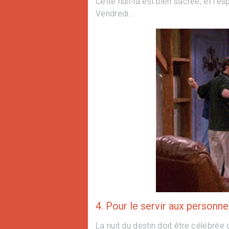
Cette nuit-là est bien sacrée, et l’e
Vendredi…
4. Pour le servir aux personn
La nuit du destin doit être célébrée