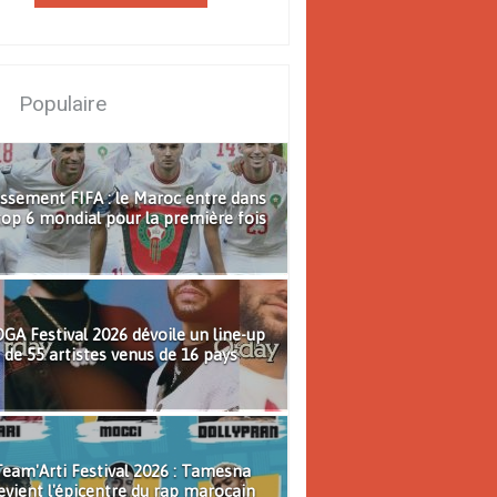
Populaire
ssement FIFA : le Maroc entre dans
top 6 mondial pour la première fois
GA Festival 2026 dévoile un line-up
de 55 artistes venus de 16 pays
eam'Arti Festival 2026 : Tamesna
evient l'épicentre du rap marocain