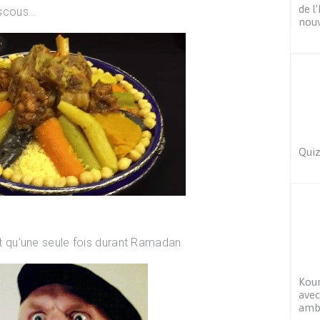
de l
ouscous…
nou
Quiz
ait qu’une seule fois durant Ramadan
Kour
avec
amb