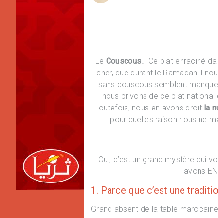
Le
Couscous
… Ce plat enraciné d
cher, que durant le Ramadan il no
sans couscous semblent manquer 
nous privons de ce plat national q
Toutefois, nous en avons droit
la n
pour quelles raison nous ne 
Oui, c’est un grand mystère qui vo
avons EN
1. Parce que c’est une traditi
Grand absent de la table marocaine