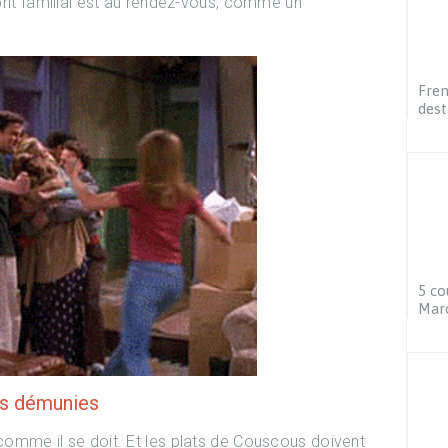
sprit familial est au rendez-vous, comme un
Fren
dest
5 co
Maro
es démunies
 comme il se doit. Et les plats de Couscous doivent