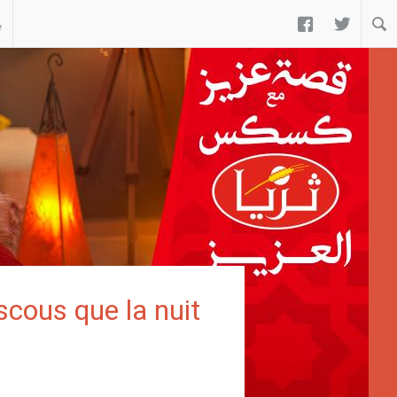


ب
cous que la nuit