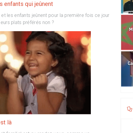
es enfants qui jeûnent
t les enfants jeûnent pour la première fois ce jour
e leurs plats préférés non ?
Mo
Ca
st là