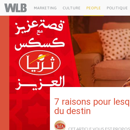
Tria
Welovebuzz
MARKETING
CULTURE
PEOPLE
POLITIQUE
7 raisons pour les
du destin
CET ARTICLE VOUS EST PROPO