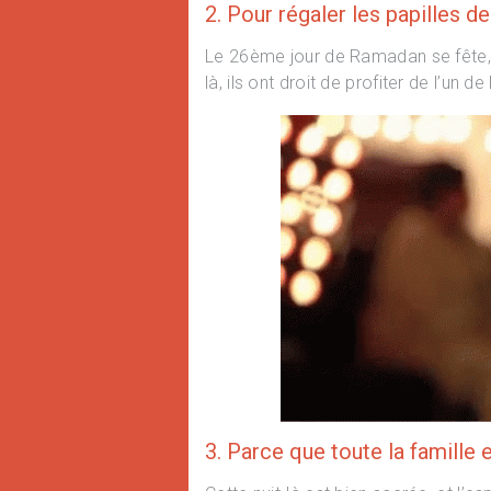
2. Pour régaler les papilles d
Le 26ème jour de Ramadan se fête, e
là, ils ont droit de profiter de l’un d
3. Parce que toute la famille e