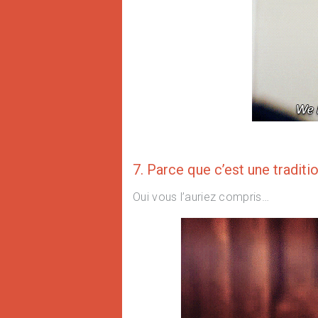
7. Parce que c’est une traditi
Oui vous l’auriez compris…