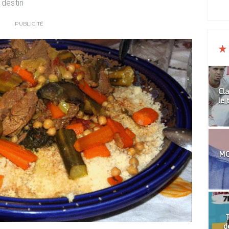
 destin
PUBLICITÉ
Cla
le 
MO
T
d