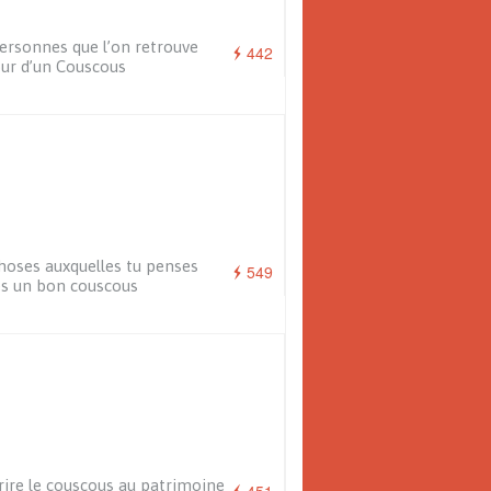
ersonnes que l’on retrouve
442
ur d’un Couscous
hoses auxquelles tu penses
549
s un bon couscous
rire le couscous au patrimoine