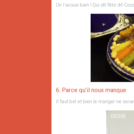
On l’avoue bien ! Qui dit fête dit C
6. Parce qu’il nous manque
Il faut bel et bien le manger ne ser