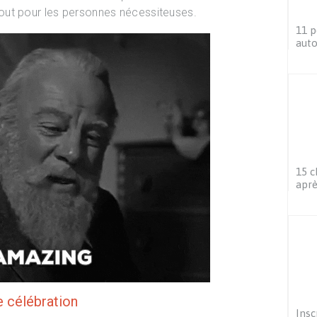
out pour les personnes nécessiteuses.
11 p
auto
15 c
aprè
e célébration
Insc