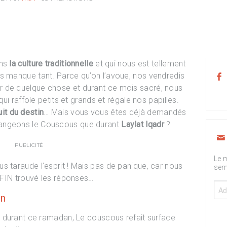
ans
la culture traditionnelle
et qui nous est tellement
us manque tant. Parce qu’on l’avoue, nos vendredis
de quelque chose et durant ce mois sacré, nous
ui raffole petits et grands et régale nos papilles.
uit du destin
… Mais vous vous êtes déjà demandés
mangeons le Couscous que durant
Laylat lqadr
?
PUBLICITÉ
Le m
us taraude l’esprit ! Mais pas de panique, car nous
sem
FIN trouvé les réponses…
on
 durant ce ramadan, Le couscous refait surface