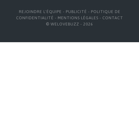
REJOINDRE L'ÉQUIPE
-
PUBLICITÉ
-
POLITIQUE DE
CONFIDENTIALITÉ
-
MENTIONS LÉGALES
-
CONTACT
© WELOVEBUZZ - 2026