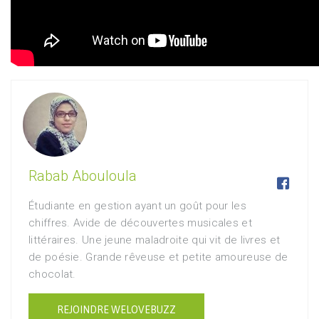
Rabab Abouloula

Étudiante en gestion ayant un goût pour les
chiffres. Avide de découvertes musicales et
littéraires. Une jeune maladroite qui vit de livres et
de poésie. Grande rêveuse et petite amoureuse de
chocolat.
REJOINDRE WELOVEBUZZ