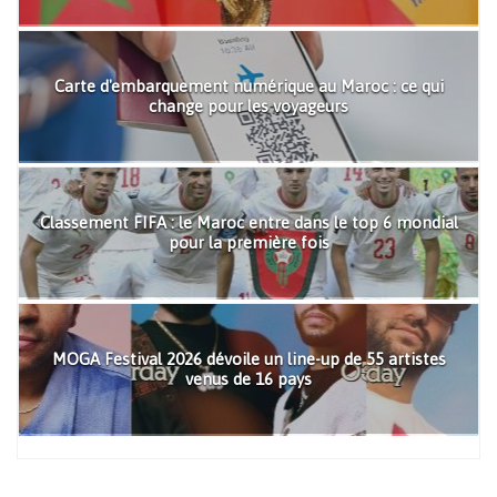
Carte d'embarquement numérique au Maroc : ce qui
change pour les voyageurs
Classement FIFA : le Maroc entre dans le top 6 mondial
pour la première fois
MOGA Festival 2026 dévoile un line-up de 55 artistes
venus de 16 pays