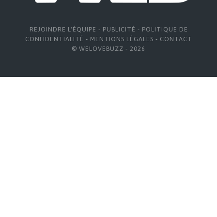
REJOINDRE L'ÉQUIPE
-
PUBLICITÉ
-
POLITIQUE DE
CONFIDENTIALITÉ
-
MENTIONS LÉGALES
-
CONTACT
© WELOVEBUZZ - 2026