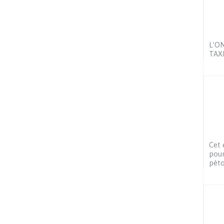
L’ON
TAXI
Cet 
pour
péto