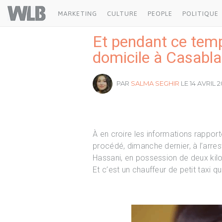
Welovebuzz
MARKETING
CULTURE
PEOPLE
POLITIQUE
Et pendant ce temps
domicile à Casabl
PAR
SALMA SEGHIR
LE 14 AVRIL 2
À en croire les informations rappor
procédé, dimanche dernier, à l’arres
Hassani, en possession de deux ki
Et c’est un chauffeur de petit taxi q