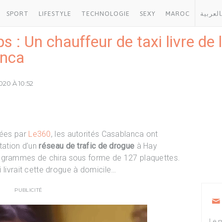
SPORT
LIFESTYLE
TECHNOLOGIE
SEXY
MAROC
العربية
 : Un chauffeur de taxi livre de 
anca
020 À 10:52
tées par
Le360
, les autorités Casablanca ont
tation d’un
réseau de trafic de drogue
à Hay
logrammes de chira sous forme de 127 plaquettes.
ui livrait cette drogue à domicile…
PUBLICITÉ
Le m