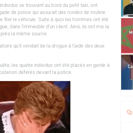
d
dividus se trouvant au bord du petit taxi, ont
gade de police qui assurait des rondes de routine
e filer le véhicule. Suite à quoi les hommes ont été
gue, dans l’immeuble d’un client. Ainsi, ils ont mis la
Mo
d’après la même source.
atoire qu’il vendait de la drogue à l’aide des deux
ête, les quatre individus ont été placés en garde à
Ca
osteriori déférés devant la justice.