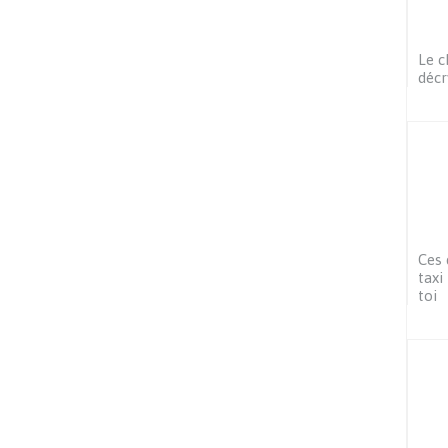
Le c
décr
Ces 
taxi
toi