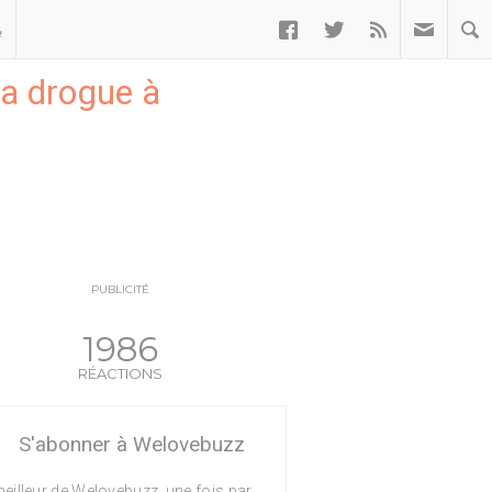



ب
la drogue à
PUBLICITÉ
1986
RÉACTIONS
S'abonner à Welovebuzz
eilleur de Welovebuzz, une fois par