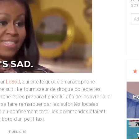
sem
par
Le360
, qui cite le quotidien arabophone
 suit : Le fournisseur de drogue collecte les
e et les préparait chez lui afin de les livrer à la
MO
se faire remarquer par les autorités locales
ation du confinement total, les commandes étaient
bord d’un petit taxi.
PUBLICITÉ
T