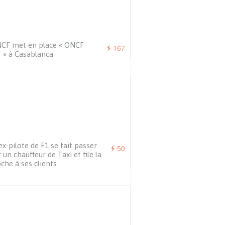
CF met en place « ONCF
167
 » à Casablanca
ex-pilote de F1 se fait passer
50
 un chauffeur de Taxi et file la
che à ses clients