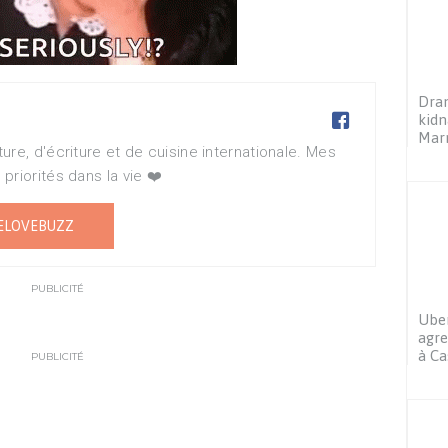
Dram

kidn
Mar
re, d'écriture et de cuisine internationale. Mes
priorités dans la vie ❤️
ELOVEBUZZ
PUBLICITÉ
Uber
agre
à Ca
PUBLICITÉ