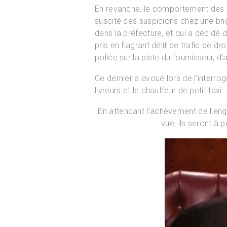
En revanche, le comportement des in
suscité des suspicions chez une bri
dans la préfecture, et qui a décidé d
pris en flagrant délit de trafic de dro
police sur la piste du fournisseur, 
Ce dernier a avoué lors de l’interrog
livreurs et le chauffeur de petit taxi.
En attendant l’achèvement de l’enqu
vue, ils seront à p