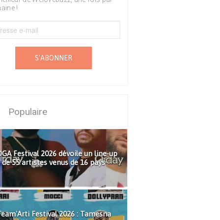
aine !
S'ABONNER
Populaire
GA Festival 2026 dévoile un line-up
de 55 artistes venus de 16 pays
eam'Arti Festival 2026 : Tamesna