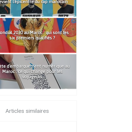
evient l'épicentre du rap marocain
ndial 2030 au Maroc : qui sont les
six premiers qualifiés ?
rte d'embarquement numérique au
Maroc : ce qui change pour les
voyageurs
Articles similaires