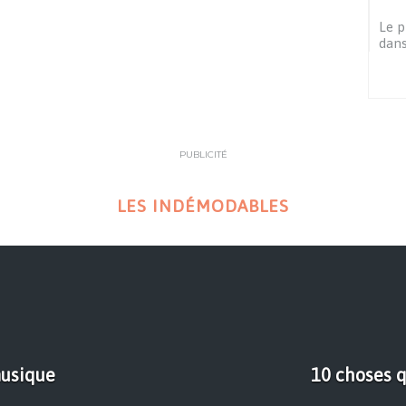
Le p
dans
PUBLICITÉ
LES INDÉMODABLES
musique
10 choses q