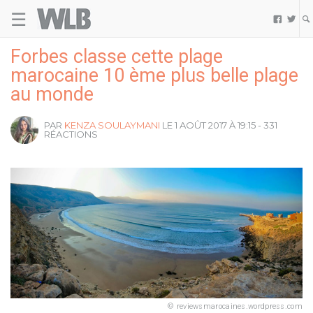
☰
Welovebuzz


Forbes classe cette plage
marocaine 10 ème plus belle plage
au monde
PAR
KENZA SOULAYMANI
LE 1 AOÛT 2017 À 19:15 - 331
RÉACTIONS
reviewsmarocaines.wordpress.com