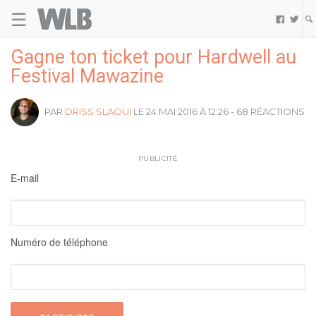
☰
Welovebuzz


Gagne ton ticket pour Hardwell au
Festival Mawazine
PAR
DRISS SLAOUI
LE 24 MAI 2016 À 12:26 - 68 RÉACTIONS
PUBLICITÉ
E-mail
Numéro de téléphone