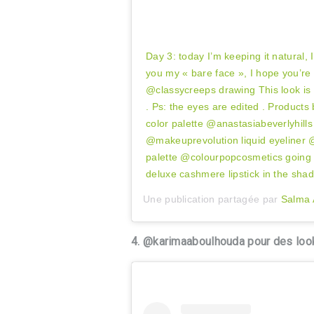
Day 3: today I’m keeping it natural, 
you my « bare face », I hope you’re 
@classycreeps drawing This look is
. Ps: the eyes are edited . Produc
color palette @anastasiabeverlyhills 
@makeuprevolution liquid eyeliner 
palette @colourpopcosmetics going
deluxe cashmere lipstick in the sha
Une publication partagée par
Salma 
4. @karimaaboulhouda pour des loo