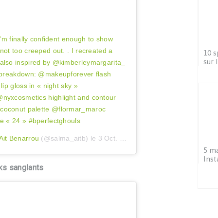
I’m finally confident enough to show
not too creeped out. . I recreated a
10 s
sur 
 also inspired by @kimberleymargarita_
ts breakdown: @makeupforever flash
lip gloss in « night sky »
@nyxcosmetics highlight and contour
 coconut palette @flormar_maroc
de « 24 » #bperfectghouls
Ait Benarrou
(@salma_aitb) le
3 Oct. 2020 à 10 :55 PDT
5 m
Inst
ks sanglants