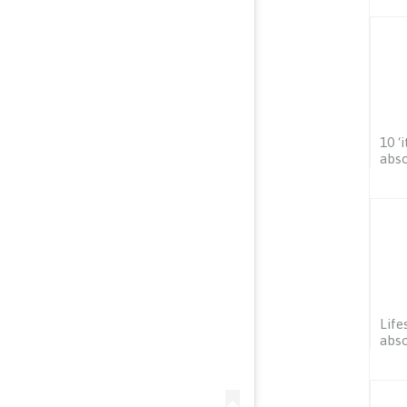
10 ‘
abs
Life
abs