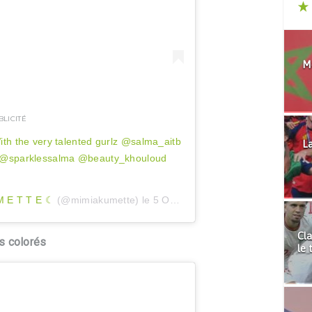
Mo
BLICITÉ
h the very talented gurlz @salma_aitb
La
@sparklessalma @beauty_khouloud
M E T T E ☾
(@mimiakumette) le
5 Oct. 2020 à 1 :30 PDT
Cla
s colorés
le 