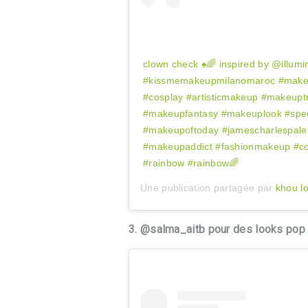
clown check ♠️🌈 inspired by @illumin
#kissmemakeupmilanomaroc #makeu
#cosplay #artisticmakeup #makeup
#makeupfantasy #makeuplook #spec
#makeupoftoday #jamescharlespalet
#makeupaddict #fashionmakeup #co
#rainbow #rainbow🌈
Une publication partagée par
khou l
3. @salma_aitb pour des looks pop