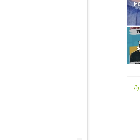
MO
T
d