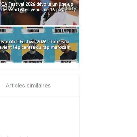
GA Festival 2026 dévoile un line-up
de 55 artistes venus de 16 pays
eam'Arti Festival 2026 : Tamesna
evient l'épicentre du rap marocain
Articles similaires