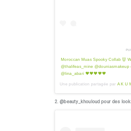
PU
Moroccan Muas Spooky Collab 👹 Wit
@thalifeas_mine @douniasmakeup 
@lina_abari 🖤🖤🖤🖤🖤
Une publication partagée par
A K U 
2. @beauty_khouloud pour des look