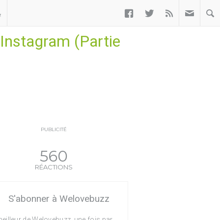



ب
Instagram (Partie
PUBLICITÉ
560
RÉACTIONS
S'abonner à Welovebuzz
eilleur de Welovebuzz, une fois par