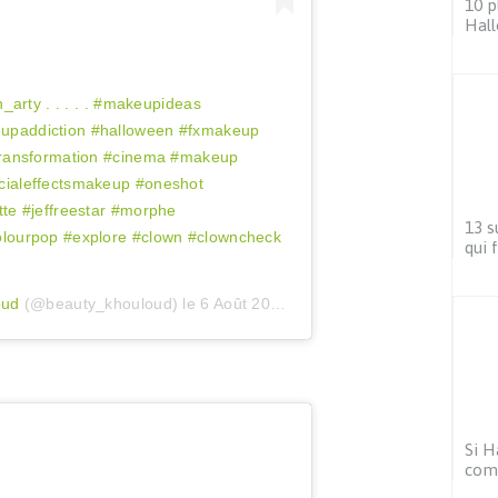
10 p
Hal
_arty . . . . . #makeupideas
paddiction #halloween #fxmakeup
transformation #cinema #makeup
ialeffectsmakeup #oneshot
te #jeffreestar #morphe
13 s
lourpop #explore #clown #clowncheck
qui 
oud
(@beauty_khouloud) le
6 Août 2020 à 2 :08 PDT
Si H
com