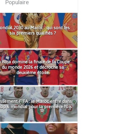
Populaire
ndial 2030 au Maroc : qui sont les
six premiers qualifiés ?
 Roja domine la finale de la Coupe
du monde 2026 et décroche sa
deuxième étoile
ssement FIFA : le Maroc entre dans
top 6 mondial pour la première fois