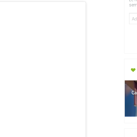
sem
Ca