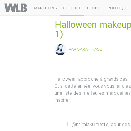
Welovebuzz
MARKETING
CULTURE
PEOPLE
POLITIQUE
Halloween makeup :
1)
PAR
SARAH HASBI
Halloween approche à grands pas… E
Et si cette année, vous vous lancie
une liste des meilleures marocaines
inspirer.
@mimiakumette, pour des 