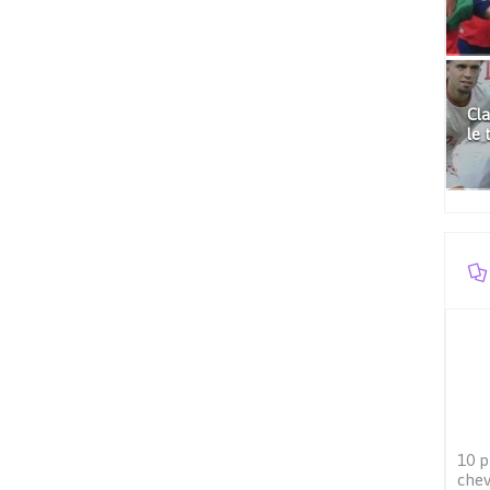
Cla
le 
10 p
chev