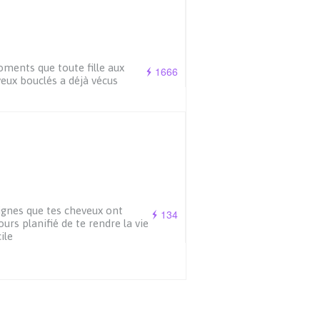
ments que toute fille aux
1666
eux bouclés a déjà vécus
ignes que tes cheveux ont
134
ours planifié de te rendre la vie
cile