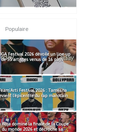
Populaire
GA Festival 2026 dévoile un line-up
de 55 artistes venus de 16 pays
eam'Arti Festival 2026 : Tamesna
evient l'épicentre du rap marocain
 Roja domine la finale de la Coupe
du monde 2026 et décroche sa