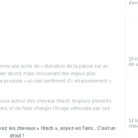
d’en
15 c
dit s
e une sorte de « libération de la parole sur un
mier abord, mais recouvrant des enjeux plus
 produire « un réel sentiment d’
« empowerment
»
 tabous autour des cheveux Hrach, toujours présents
s, et de faire changer l’image véhiculée par ces
12 b
chev
z les cheveux « Hrach », soyez-en fiers… C’est un
atout !