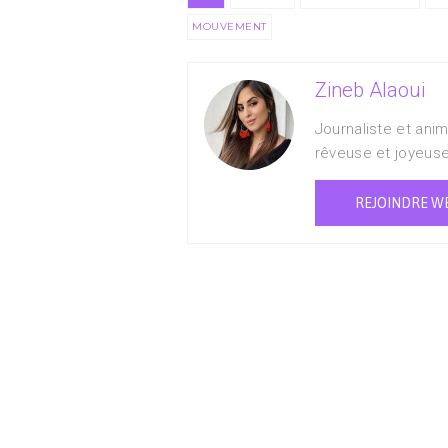
MOUVEMENT
Zineb Alaoui
Journaliste et ani
rêveuse et joyeus
REJOINDRE W