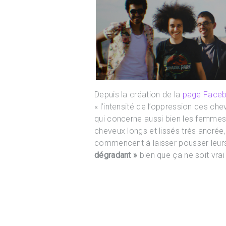
Depuis la création de la
page Face
« l’intensité de l’oppression des c
qui concerne aussi bien les femmes,
cheveux longs et lissés très ancrée
commencent à laisser pousser leur
dégradant »
bien que ça ne soit vrai 