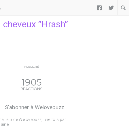


ب
s cheveux ”Hrash”
PUBLICITÉ
1905
RÉACTIONS
S'abonner à Welovebuzz
eilleur de Welovebuzz, une fois par
aine !