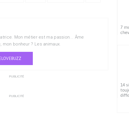
7 mo
chev
matrice. Mon métier est ma passion... Âme
e, mon bonheur ? Les animaux.
ELOVEBUZZ
PUBLICITÉ
14 s
touj
diffi
PUBLICITÉ