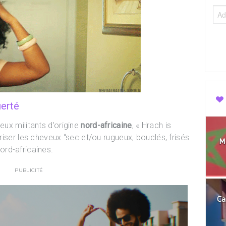
ierté
eux militants d’origine
nord-africaine
, « Hrach is
oriser les cheveux “sec et/ou rugueux, bouclés, frisés
Mo
rd-africaines.
PUBLICITÉ
Ca