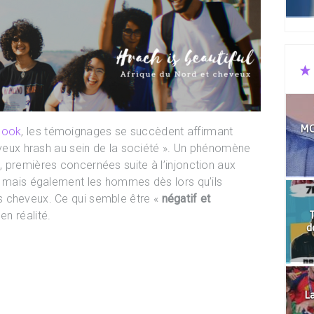
MO
book
, les témoignages se succèdent affirmant
heveux hrash au sein de la société ». Un phénomène
 premières concernées suite à l’injonction aux
, mais également les hommes dès lors qu’ils
s cheveux. Ce qui semble être «
négatif et
en réalité.
T
d
La