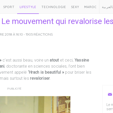
SPORT
LIFESTYLE
TECHNOLOGIE
SEXY
MAROC
العربية
 : Le mouvement qui revalorise le
 2018 À 16:10 - 1905 RÉACTIONS
»
c’est aussi beau, voire un
atout
et ceci,
Yassine
ani
, doctorante en sciences sociales, l’ont bien
ouvement appelé
‘Hrach is beautiful »
pour briser les
mais surtout les
revaloriser
.
PUBLICITÉ
Le m
sem