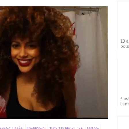
13 a
bouc
6 as
l’am
EVEUX FRISÉS
FACEBOOK
HRACH IS BEAUTIFUL
MAROC