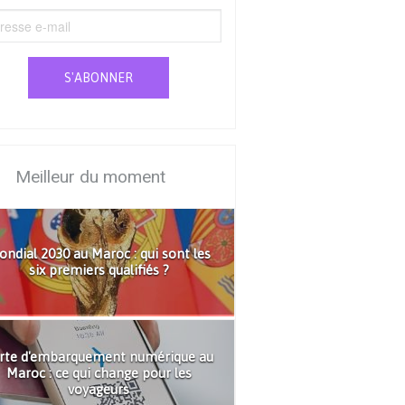
S'ABONNER
Meilleur du moment
ndial 2030 au Maroc : qui sont les
six premiers qualifiés ?
rte d'embarquement numérique au
Maroc : ce qui change pour les
voyageurs