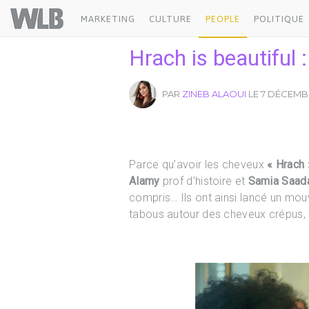
Welovebuzz
MARKETING
CULTURE
PEOPLE
POLITIQUE
Hrach is beautiful
PAR
ZINEB ALAOUI
LE 7 DÉCEMBRE
Parce qu’avoir les cheveux
« Hrach 
Alamy
prof d’histoire et
Samia Saad
compris… Ils ont ainsi lancé un m
tabous autour des cheveux crépus, 