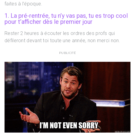
faites à l’époque.
1. La
pré-rentrée, tu n’y vas pas, tu es trop cool
pour t’afficher dès le premier jour
Rester 2 heures à écouter les ordres des profs qui
défileront devant toi toute une année, non merci non.
PUBLICITÉ