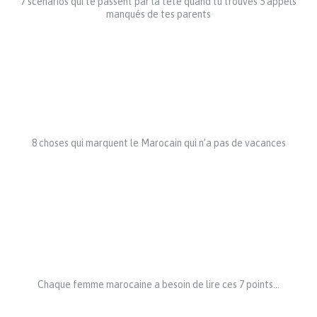
7 scénarios qui te passent par la tête quand tu trouves 5 appels
manqués de tes parents
8 choses qui marquent le Marocain qui n’a pas de vacances
Chaque femme marocaine a besoin de lire ces 7 points…