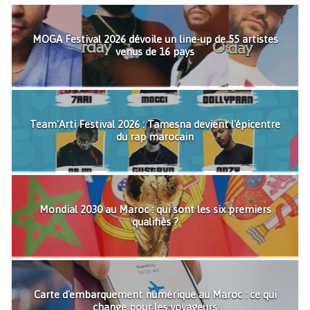
MOGA Festival 2026 dévoile un line-up de 55 artistes
venus de 16 pays
Team'Arti Festival 2026 : Tamesna devient l'épicentre
du rap marocain
Mondial 2030 au Maroc : qui sont les six premiers
qualifiés ?
Carte d'embarquement numérique au Maroc : ce qui
change pour les voyageurs