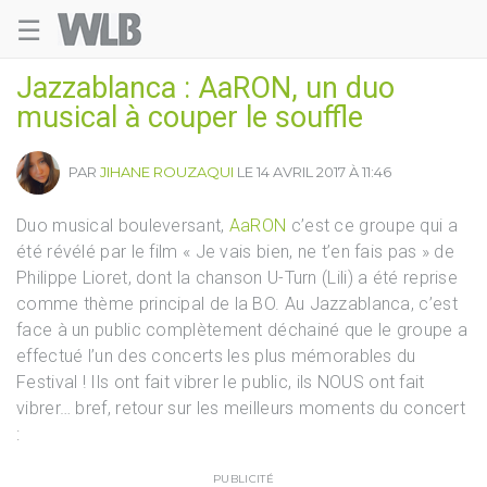
☰
Welovebuzz
Jazzablanca : AaRON, un duo
musical à couper le souffle
PAR
JIHANE ROUZAQUI
LE 14 AVRIL 2017 À 11:46
Duo musical bouleversant,
AaRON
c’est ce groupe qui a
été révélé par le film «
Je vais bien, ne t’en fais pas »
de
Philippe Lioret, dont la chanson
U-Turn (Lili)
a été reprise
comme thème principal de la BO. Au Jazzablanca, c’est
face à un public complètement déchainé que le groupe a
effectué l’un des concerts les plus mémorables du
Festival ! Ils ont fait vibrer le public, ils NOUS ont fait
vibrer… bref, retour sur les meilleurs moments du concert
:
PUBLICITÉ