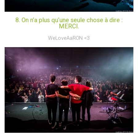
8. On n’a plus qu’une seule chose à dire :
MERCI.
WeLoveAaRON <3