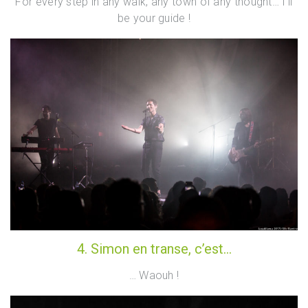
For every step in any walk, any town of any thought… I’ll
be your guide !
4. Simon en transe, c’est…
… Waouh !