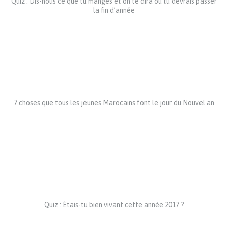
Quiz : Dis-nous ce que tu manges et on te dira où tu devrais passer
la fin d’année
7 choses que tous les jeunes Marocains font le jour du Nouvel an
Quiz : Étais-tu bien vivant cette année 2017 ?