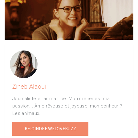
Zineb Alaoui
Journaliste et animatrice. Mon métier est ma
passion... Âme rêveuse et joyeuse, mon bonheur ?
Les animaux.
REJOINDRE WELOVEBUZZ