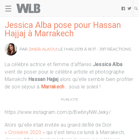
☰
Welovebuzz


Jessica Alba pose pour Hassan
Hajjaj à Marrakech
PAR
ZINEB ALAOUI
LE 1 MAI 2019 À 16:17 - 397 RÉACTIONS
La célèbre actrice et femme d’affaires
Jessica Alba
vient de poser pour le célèbre artiste et photographe
Marrakchi
Hassan Hajjaj
alors qu’elle semble bien profiter
de son séjour à
Marrakech
… sous le soleil !
PUBLICITÉ
https://www.instagram.com/p/Bw6nyNWJwky/
Alors qu’elle était invitée au grand défilé de Dior
« Croisière 2020 »
qui s’est tenu ce lundi à Marrakech,