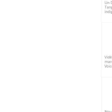
Un D
Tang
indi
Vidé
maro
Voic
Nour