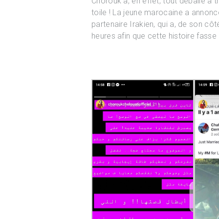
Chorouk a, en effet, tout déballé à 
toile ! La jeune marocaine a annoncé
partenaire Irakien, qui a, de son côt
heures afin que cette histoire fas