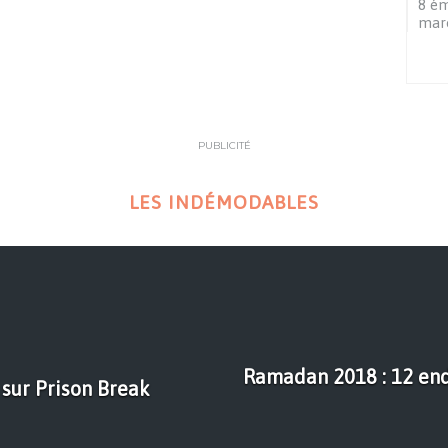
8 ém
maro
PUBLICITÉ
LES INDÉMODABLES
Ramadan 2018 : 12 endr
sur Prison Break