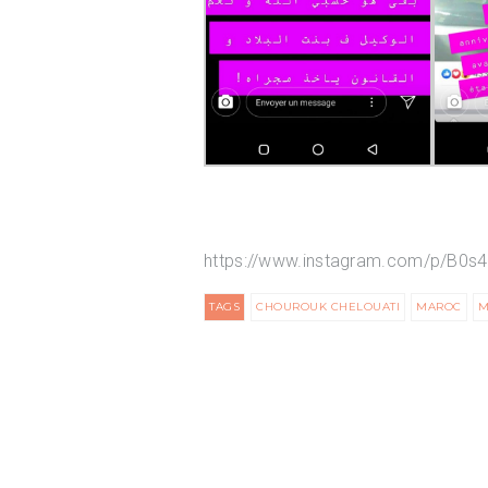
https://www.instagram.com/p/B0s
TAGS
CHOUROUK CHELOUATI
MAROC
M