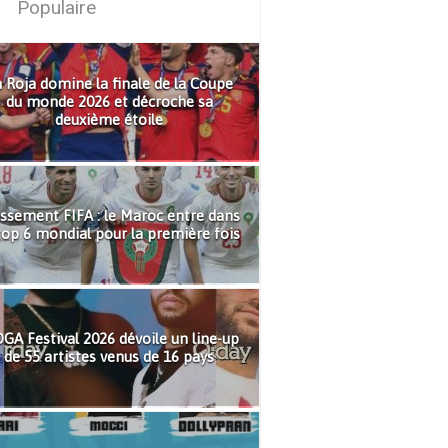
Populaire
 Roja domine la finale de la Coupe
du monde 2026 et décroche sa
deuxième étoile
ssement FIFA : le Maroc entre dans
top 6 mondial pour la première fois
GA Festival 2026 dévoile un line-up
de 55 artistes venus de 16 pays