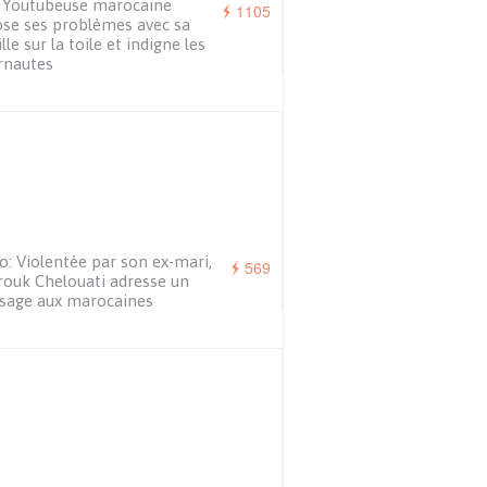
 Youtubeuse marocaine
1105
se ses problèmes avec sa
lle sur la toile et indigne les
rnautes
o: Violentée par son ex-mari,
569
ouk Chelouati adresse un
sage aux marocaines