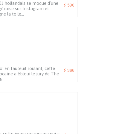
J hollandais se moque d’une
590
éroise sur Instagram et
gne la toile…
o: En fauteuil roulant, cette
366
caine a ébloui le jury de The
e
, cette jeune marocaine qui a