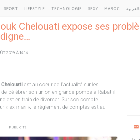
SPORT
LIFESTYLE
TECHNOLOGIE
SEXY
MAROC
العربية
ouk Chelouati expose ses probl
ndigne…
T 2019 À 14:14
 Chelouati
est au coeur de l’actualité sur les
t de célébrer son union en grande pompe à Rabat il
ne est en train de divorcer. Sur son compte
tur « ex-mari », le règlement de comptes est au
PUBLICITÉ
Le m