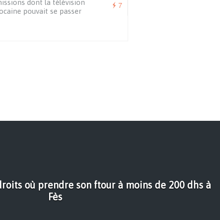
issions dont la télévision
7
caine pouvait se passer
oits où prendre son ftour à moins de 200 dhs à
Fès