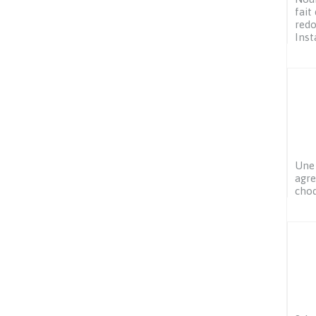
fait
redo
Ins
Une 
agre
choq