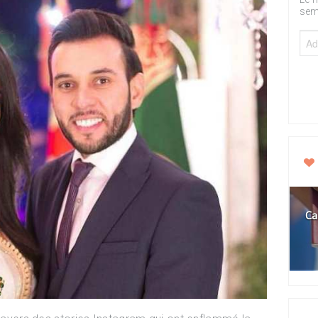
sem
Ca