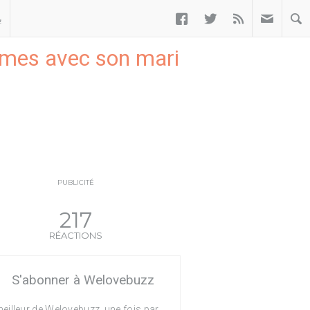



ب
èmes avec son mari
PUBLICITÉ
217
RÉACTIONS
S'abonner à Welovebuzz
eilleur de Welovebuzz, une fois par