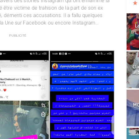
travers des stories Instagram qui ont enflammé la
 être victime de trahison de la part de son ex
é, démenti ces accusations. Il a fallu quelques
se la Une sur Facebook ou encore Instagram…
La
PUBLICITÉ
Cla
le 
MO