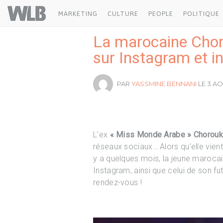
Welovebuzz
MARKETING
CULTURE
PEOPLE
POLITIQUE
La marocaine Chor
sur Instagram et i
PAR
YASSMINE BENNANI
LE 3 AOÛ
L’ex
« Miss Monde Arabe »
Chorouk
réseaux sociaux… Alors qu’elle vien
y a quelques mois, la jeune marocai
Instagram, ainsi que celui de son fu
rendez-vous !