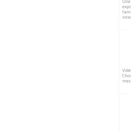
Une
expo
fami
inte
Vidé
Chor
mes