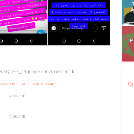
T
d
Mo
4wkQgHG_/?igshid=10szrmj5cemrk
AROCAINE
MISS MONDE ARABE
PUBLICITÉ
PUBLICITÉ