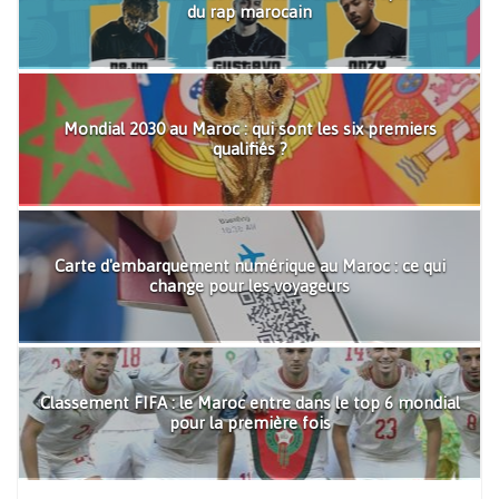
du rap marocain
Mondial 2030 au Maroc : qui sont les six premiers
qualifiés ?
Carte d'embarquement numérique au Maroc : ce qui
change pour les voyageurs
Classement FIFA : le Maroc entre dans le top 6 mondial
pour la première fois