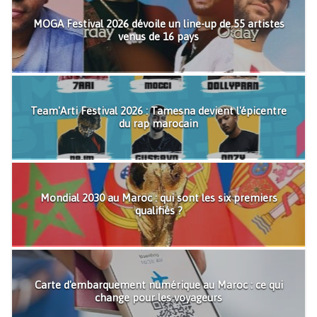
MOGA Festival 2026 dévoile un line-up de 55 artistes
venus de 16 pays
Team'Arti Festival 2026 : Tamesna devient l'épicentre
du rap marocain
Mondial 2030 au Maroc : qui sont les six premiers
qualifiés ?
Carte d'embarquement numérique au Maroc : ce qui
change pour les voyageurs