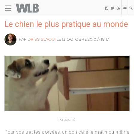
☰
Welovebuzz



Le chien le plus pratique au monde
PAR
DRISS SLAOUI
LE 13 OCTOBRE 2010 À 18:17
PUBLICITÉ
Pour vos petites corvées, un bon café le matin ou même