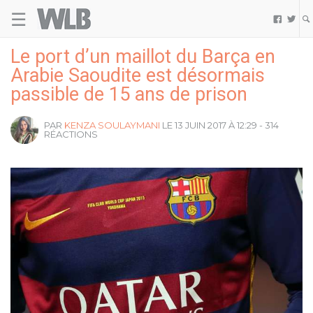
☰
Welovebuzz


Le port d’un maillot du Barça en
Arabie Saoudite est désormais
passible de 15 ans de prison
PAR
KENZA SOULAYMANI
LE 13 JUIN 2017 À 12:29 - 314
RÉACTIONS