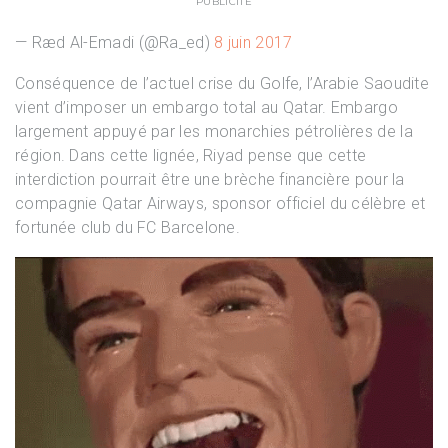
PUBLICITÉ
— Ræd Al-Emadi (@Ra_ed)
8 juin 2017
Conséquence de l’actuel crise du Golfe, l’Arabie Saoudite
vient d’imposer un embargo total au Qatar. Embargo
largement appuyé par les monarchies pétrolières de la
région. Dans cette lignée, Riyad pense que cette
interdiction pourrait être une brèche financière pour la
compagnie Qatar Airways, sponsor officiel du célèbre et
fortunée club du FC Barcelone.