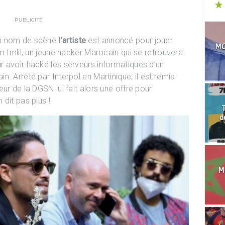
PUBLICITÉ
on nom de scène
l’artiste
est annoncé pour jouer
MO
m Imlil, un jeune hacker Marocain qui se retrouvera
 avoir hacké les serveurs informatiques d’un
. Arrêté par Interpol en Martinique, il est remis
ur de la DGSN lui fait alors une offre pour
dit pas plus !
T
d
Mo