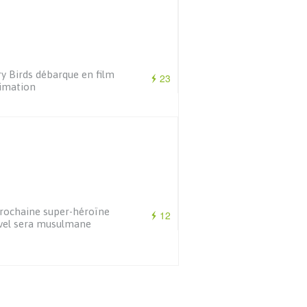
y Birds débarque en film
23
imation
rochaine super-héroïne
12
vel sera musulmane