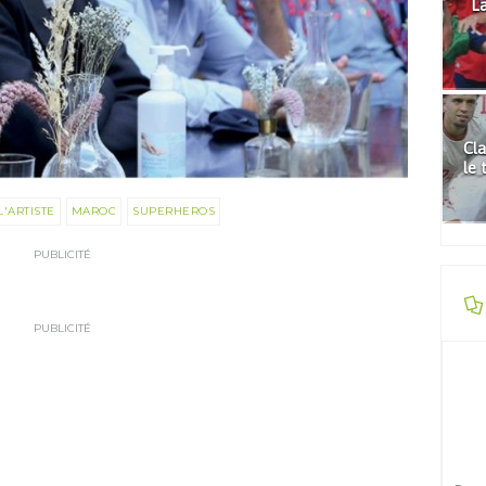
La
Cla
le 
L'ARTISTE
MAROC
SUPERHEROS
PUBLICITÉ
PUBLICITÉ