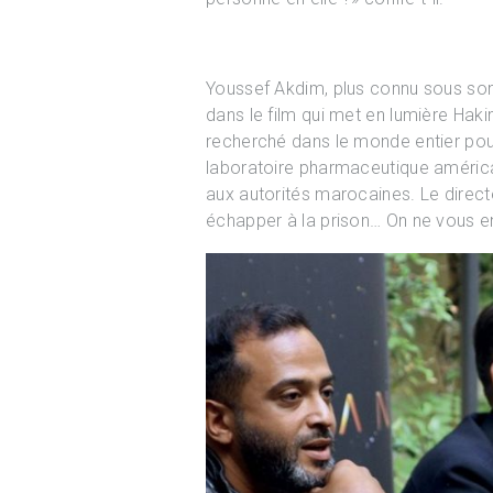
Youssef Akdim, plus connu sous s
dans le film qui met en lumière Haki
recherché dans le monde entier pour
laboratoire pharmaceutique américain
aux autorités marocaines. Le directe
échapper à la prison… On ne vous en 