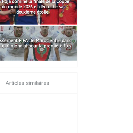
 Roja domine la finale de la Coupe
du monde 2026 et décroche sa
deuxième étoile
ssement FIFA : le Maroc entre dans
top 6 mondial pour la première fois
Articles similaires