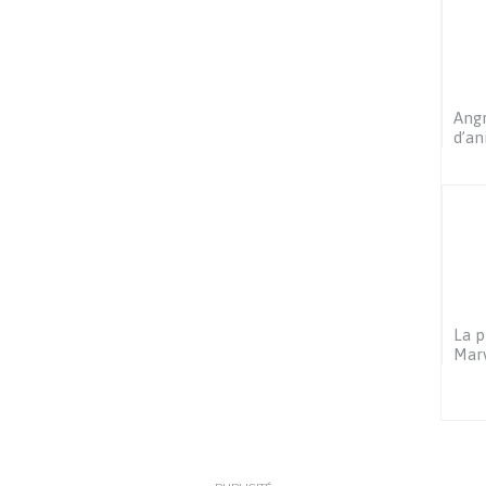
Angr
d’an
La p
Mar