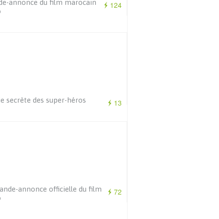
e-annonce du film marocain
124
o
ie secrète des super-héros
13
ande-annonce officielle du film
72
o