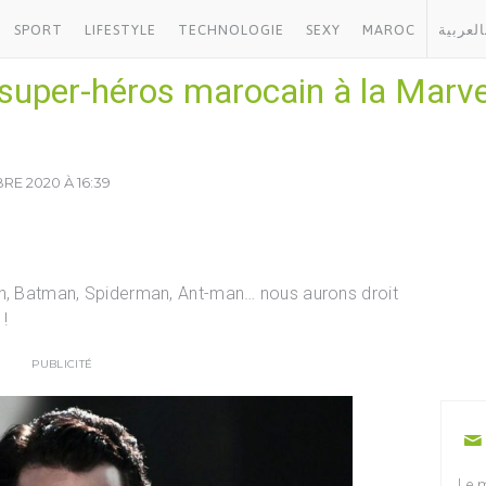
SPORT
LIFESTYLE
TECHNOLOGIE
SEXY
MAROC
العربية
 super-héros marocain à la Marv
RE 2020 À 16:39
an, Batman, Spiderman, Ant-man… nous aurons droit
!
PUBLICITÉ
Le m