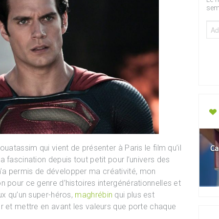
sem
uatassim qui vient de présenter à Paris le film qu’il
Ca
 fascination depuis tout petit pour l’univers des
’a permis de développer ma créativité, mon
n pour ce genre d’histoires intergénérationnelles et
eux qu’un super-héros,
maghrébin
qui plus est
r et mettre en avant les valeurs que porte chaque