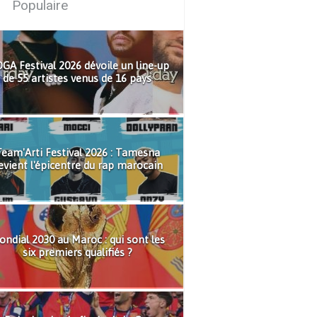
Populaire
GA Festival 2026 dévoile un line-up
de 55 artistes venus de 16 pays
eam'Arti Festival 2026 : Tamesna
evient l'épicentre du rap marocain
ndial 2030 au Maroc : qui sont les
six premiers qualifiés ?