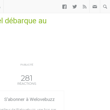



ب
el débarque au
PUBLICITÉ
281
RÉACTIONS
S'abonner à Welovebuzz
eilleur de Welovebuzz, une fois par