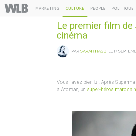
Welovebuzz
MARKETING
CULTURE
PEOPLE
POLITIQUE
Le premier film de
cinéma
PAR
SARAH HASBI
LE 17 SEPTEMB
Vous l’avez bien lu ! Après Superm
à Atoman, un
super-héros marocain