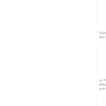
Salm
film
Le M
déba
prem