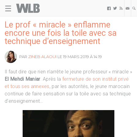
☰
Welovebuzz



Le prof « miracle » enflamme
encore une fois la toile avec sa
technique d’enseignement
PAR
ZINEB ALAOUI
LE 19 MARS 2019 À 14:19
Il faut dire que rien n’arrête le jeune professeur « miracle »
El Mehdi Maniar
. Après la
fermeture de son institut privé
et tous ses annexes
, par les autorités, le jeune marocain
continue de faire sensation sur la toile avec sa technique
d’enseignement…