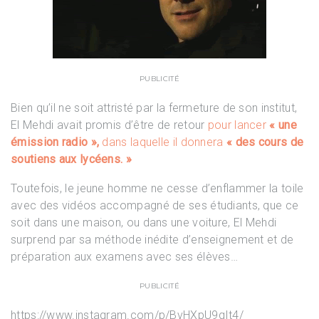
PUBLICITÉ
Bien qu’il ne soit attristé par la fermeture de son institut,
El Mehdi avait promis d’être de retour
pour lancer
« une
émission radio »,
dans laquelle il donnera
« des cours de
soutiens aux lycéens. »
Toutefois, le jeune homme ne cesse d’enflammer la toile
avec des vidéos accompagné de ses étudiants, que ce
soit dans une maison, ou dans une voiture, El Mehdi
surprend par sa méthode inédite d’enseignement et de
préparation aux examens avec ses élèves…
PUBLICITÉ
https://www.instagram.com/p/BvHXpU9gIt4/