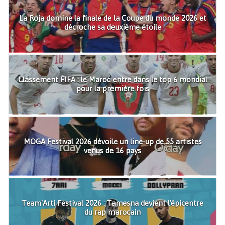
La Roja domine la finale de la Coupe du monde 2026 et
décroche sa deuxième étoile
Classement FIFA : le Maroc entre dans le top 6 mondial
pour la première fois
MOGA Festival 2026 dévoile un line-up de 55 artistes
venus de 16 pays
Team'Arti Festival 2026 : Tamesna devient l'épicentre
du rap marocain