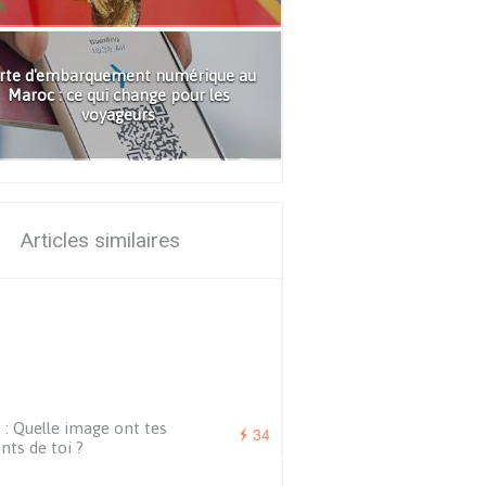
rte d'embarquement numérique au
Maroc : ce qui change pour les
voyageurs
Articles similaires
 : Quelle image ont tes
34
nts de toi ?