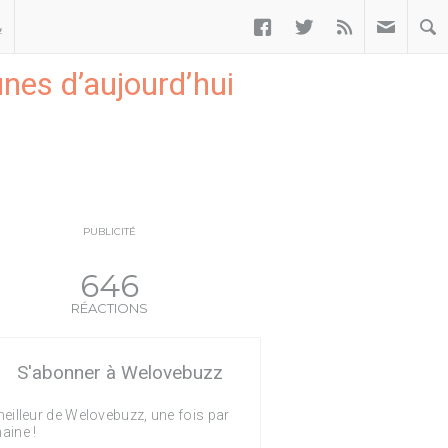



ب
nes d’aujourd’hui
PUBLICITÉ
646
RÉACTIONS
S'abonner à Welovebuzz
eilleur de Welovebuzz, une fois par
aine !