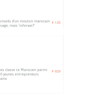
onseils d’un mouton marocain
135
 sage, mais ‘mferwe7’
es classe ce Marocain parmi
929
30 jeunes entrepreneurs
cains