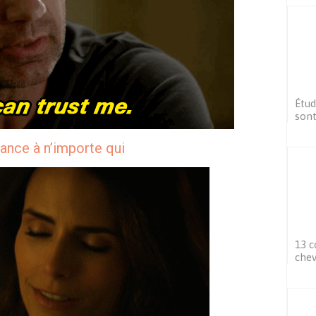
Étud
sont
iance à n’importe qui
13 c
che