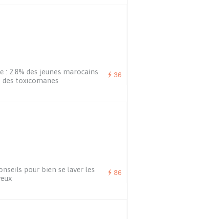
e : 2.8% des jeunes marocains
36
 des toxicomanes
onseils pour bien se laver les
86
veux