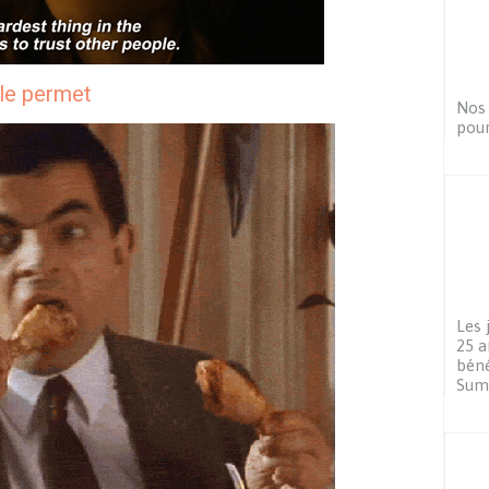
 le permet
Nos 
pour
Les 
25 a
béné
Sum