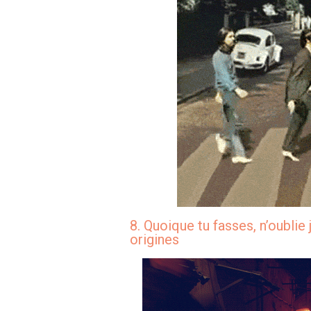
8. Quoique tu fasses, n’oublie 
origines