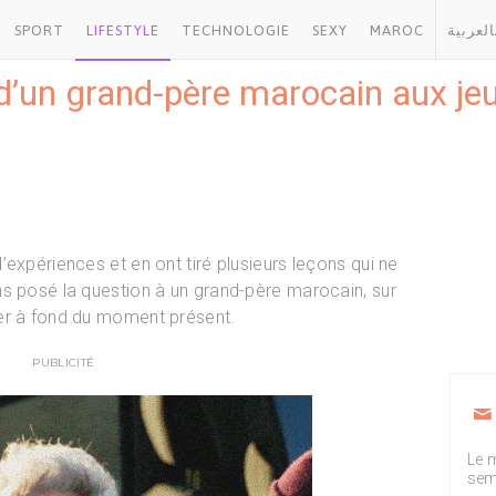
SPORT
LIFESTYLE
TECHNOLOGIE
SEXY
MAROC
العربية
 d’un grand-père marocain aux jeu
expériences et en ont tiré plusieurs leçons qui ne
s posé la question à un grand-père marocain, sur
er à fond du moment présent.
PUBLICITÉ
Le m
sem