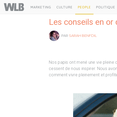
Welovebuzz
MARKETING
CULTURE
PEOPLE
POLITIQUE
Les conseils en or
PAR
SARAH BENFDIL
Nos papis ont mené une vie pleine d’
cessent de nous inspirer. Nous avon
comment vivre pleinement et profit