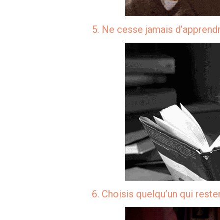
5. Ne cesse jamais d’apprendre
6. Choisis quelqu’un qui reste