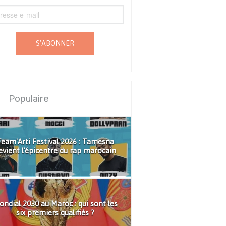
S'ABONNER
Populaire
eam'Arti Festival 2026 : Tamesna
evient l'épicentre du rap marocain
ndial 2030 au Maroc : qui sont les
six premiers qualifiés ?