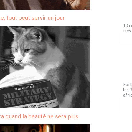
, tout peut servir un jour
10 c
très
Forb
les 
afri
ra quand la beauté ne sera plus