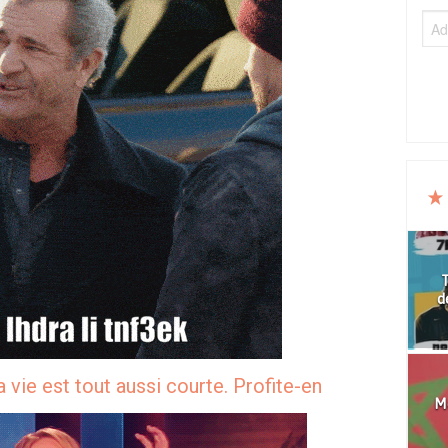
T
d
a vie est tout aussi courte. Profite-en
Mo