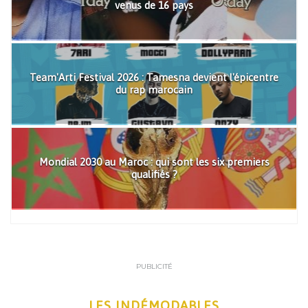
venus de 16 pays
Team'Arti Festival 2026 : Tamesna devient l'épicentre
du rap marocain
Mondial 2030 au Maroc : qui sont les six premiers
qualifiés ?
PUBLICITÉ
LES INDÉMODABLES