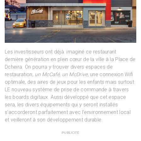
Les investisseurs ont déjà imaginé ce restaurant
dernière génération en plein cœur de la ville à la Place de
Dcheira.
On pourra y trouver divers espaces de
restauration,
un McCafé
,
un McDrive
, une connexion Wifi
optimale, des aires de jeux pour les enfants mais surtout
LE nouveau système de prise de commande à travers
les boards digitaux. Aussi développé que cet espace
sera, les divers équipements qui y seront installés
s’accorderont parfaitement avec l’environnement local
et veilleront à son développement durable.
PUBLICITÉ