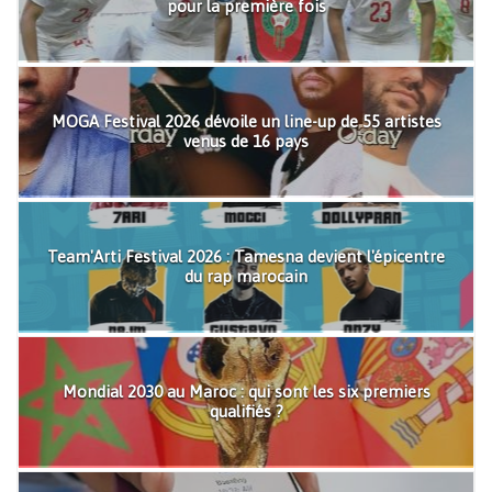
pour la première fois
MOGA Festival 2026 dévoile un line-up de 55 artistes
venus de 16 pays
Team'Arti Festival 2026 : Tamesna devient l'épicentre
du rap marocain
Mondial 2030 au Maroc : qui sont les six premiers
qualifiés ?