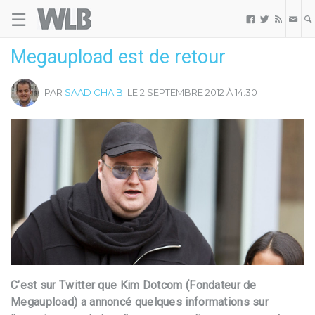
☰
Welovebuzz



Megaupload est de retour
PAR
SAAD CHAIBI
LE 2 SEPTEMBRE 2012 À 14:30
C’est sur Twitter que Kim Dotcom (Fondateur de
Megaupload) a annoncé quelques informations sur