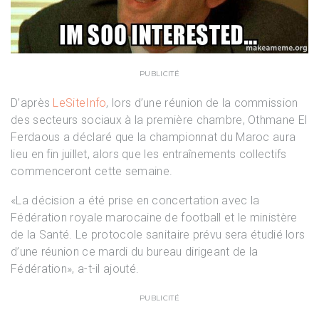
PUBLICITÉ
D’après
LeSiteInfo
, lors d’une réunion de la commission
des secteurs sociaux à la première chambre, Othmane El
Ferdaous a déclaré que la championnat du Maroc aura
lieu en fin juillet, alors que les entraînements collectifs
commenceront cette semaine.
«La décision a été prise en concertation avec la
Fédération royale marocaine de football et le ministère
de la Santé. Le protocole sanitaire prévu sera étudié lors
d’une réunion ce mardi du bureau dirigeant de la
Fédération», a-t-il ajouté.
PUBLICITÉ