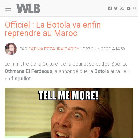
☰
Welovebuzz



Officiel : La Botola va enfin
reprendre au Maroc
PAR
FATIMA EZZAHRA DARIFY
LE 23 JUIN 2020 À 14:59
Le ministre de la Culture, de la Jeunesse et des Sports,
Othmane El Ferdaous
, a annoncé que la
Botola
aura lieu
en
fin juillet
.