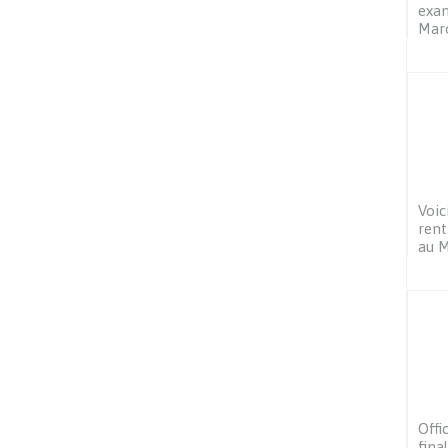
exam
Mar
Voic
rent
au 
Offi
fina