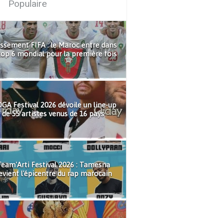
Populaire
ssement FIFA : le Maroc entre dans
top 6 mondial pour la première fois
GA Festival 2026 dévoile un line-up
de 55 artistes venus de 16 pays
eam'Arti Festival 2026 : Tamesna
evient l'épicentre du rap marocain