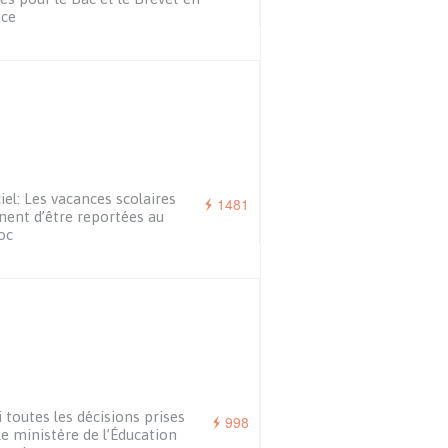
nce
ciel: Les vacances scolaires
1481
nent d’être reportées au
oc
i toutes les décisions prises
998
le ministère de l’Éducation