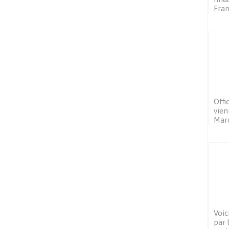
Fra
Offi
vien
Mar
Voic
par 