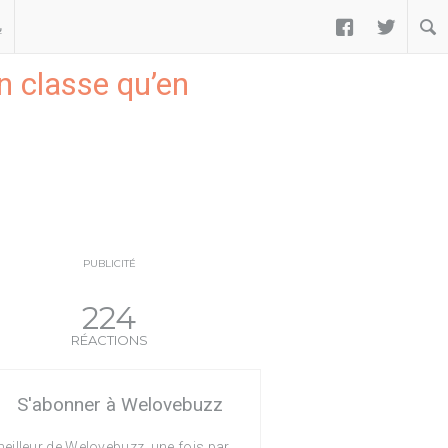


ب
n classe qu’en
PUBLICITÉ
224
RÉACTIONS
S'abonner à Welovebuzz
eilleur de Welovebuzz, une fois par