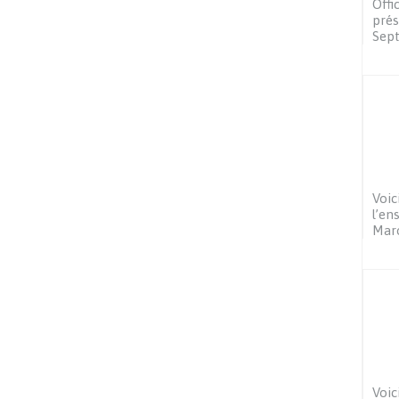
Offi
prés
Sep
Voic
l’en
Mar
Voic