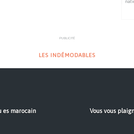
nati
PUBLICITÉ
LES INDÉMODABLES
tu es marocain
Vous vous plaign