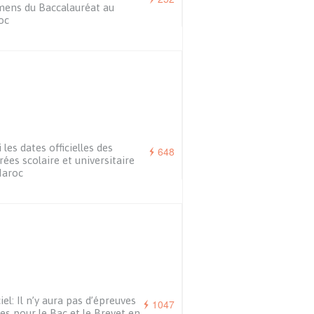
ens du Baccalauréat au
oc
i les dates officielles des
648
rées scolaire et universitaire
Maroc
ciel: Il n’y aura pas d’épreuves
1047
les pour le Bac et le Brevet en