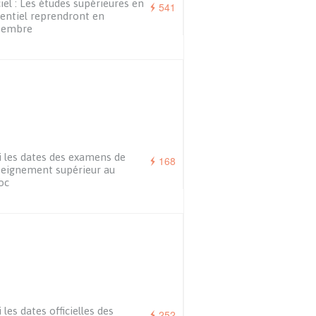
ciel : Les études supérieures en
541
entiel reprendront en
tembre
i les dates des examens de
168
seignement supérieur au
oc
i les dates officielles des
252