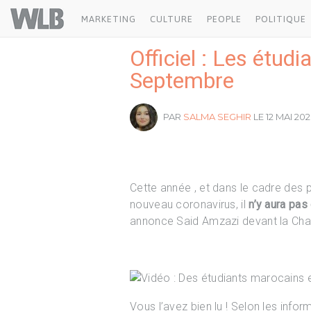
Welovebuzz
MARKETING
CULTURE
PEOPLE
POLITIQUE
Officiel : Les étud
Septembre
PAR
SALMA SEGHIR
LE 12 MAI 202
Cette année , et dans le cadre des 
nouveau coronavirus, il
n’y aura pas
annonce Said Amzazi devant la Cha
Vous l’avez bien lu ! Selon les info