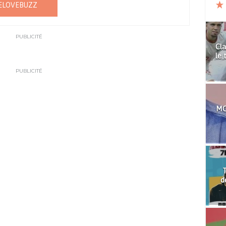
ELOVEBUZZ
PUBLICITÉ
Cla
le 
PUBLICITÉ
MO
T
d