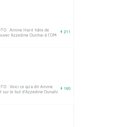
O : Amine Harit hâte de
211
ouver Azzedine Ounhai à l’OM
O : Voici ce qu’a dit Amine
160
t sur le but d’Azzedine Ounahi