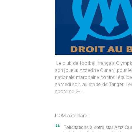
Le club de football français Olymp
son joueur, Azzedine Ounahi, pour le 
nationale marocaine contre l’équipe 
samedi soir, au stade de Tanger. Les
score de 2-1.
L’OM a déclaré :
❞
Félicitations à notre star Aziz O