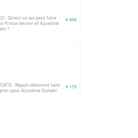
O : Qu’est-ce qui peut faire
606
 le Prince hériter et Azzedine
hi ?
ATO : Napoli débourse sans
175
pter pour Azzedine Ounahi