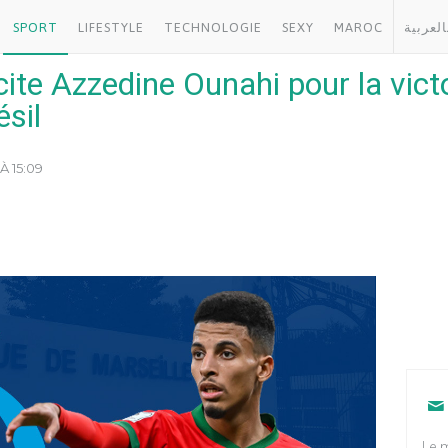
SPORT
LIFESTYLE
TECHNOLOGIE
SEXY
MAROC
العربية
ite Azzedine Ounahi pour la victo
sil
À 15:09
Le m