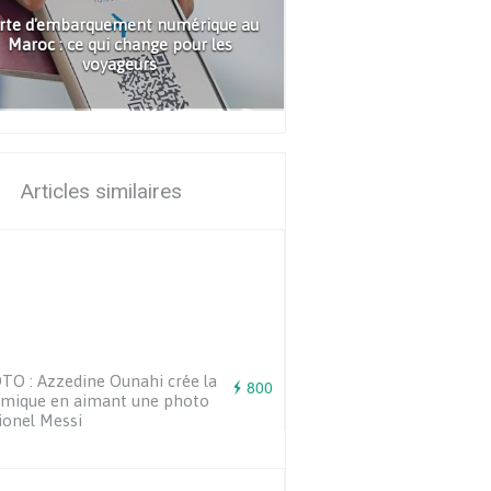
rte d'embarquement numérique au
Maroc : ce qui change pour les
voyageurs
Articles similaires
O : Azzedine Ounahi crée la
800
émique en aimant une photo
ionel Messi