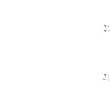
PHOT
retr
PHOT
Hari