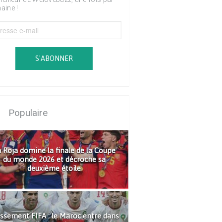
aine !
S'ABONNER
Populaire
 Roja domine la finale de la Coupe
du monde 2026 et décroche sa
deuxième étoile
ssement FIFA : le Maroc entre dans