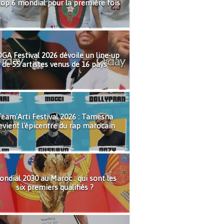
top 6 mondial pour la première fois
GA Festival 2026 dévoile un line-up
de 55 artistes venus de 16 pays
eam'Arti Festival 2026 : Tamesna
evient l'épicentre du rap marocain
ndial 2030 au Maroc : qui sont les
six premiers qualifiés ?