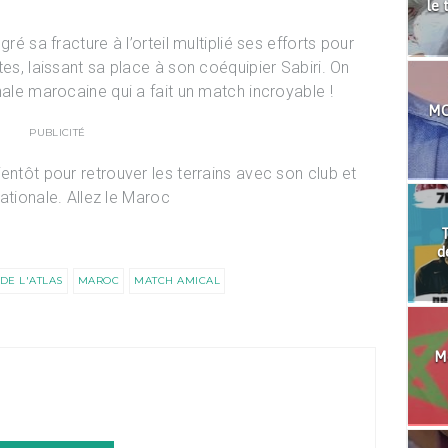
le 
ré sa fracture à l’orteil multiplié ses efforts pour
tes, laissant sa place à son coéquipier Sabiri. On
nale marocaine qui a fait un match incroyable !
MO
PUBLICITÉ
entôt pour retrouver les terrains avec son club et
nationale. Allez le Maroc
T
d
DE L'ATLAS
MAROC
MATCH AMICAL
Mo