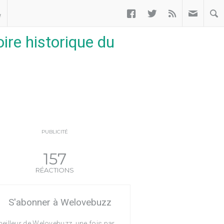



ب
ire historique du
PUBLICITÉ
157
RÉACTIONS
S'abonner à Welovebuzz
eilleur de Welovebuzz, une fois par