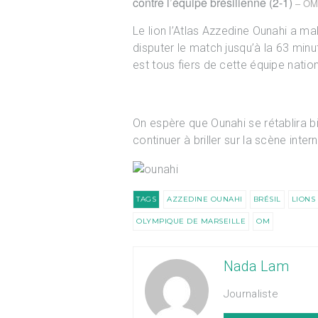
contre l’équipe brésilienne (2-1)
– OM
Le lion l’Atlas Azzedine Ounahi a malg
disputer le match jusqu’à la 63 minu
est tous fiers de cette équipe natio
On espère que Ounahi se rétablira bi
continuer à briller sur la scène inter
TAGS
AZZEDINE OUNAHI
BRÉSIL
LIONS 
OLYMPIQUE DE MARSEILLE
OM
Nada Lam
Journaliste