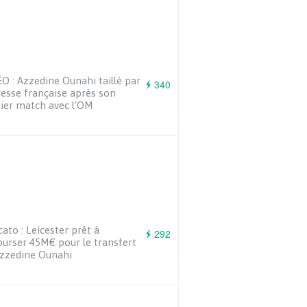
O : Azzedine Ounahi taillé par
340
resse française après son
ier match avec l’OM
ato : Leicester prêt à
292
urser 45M€ pour le transfert
zzedine Ounahi