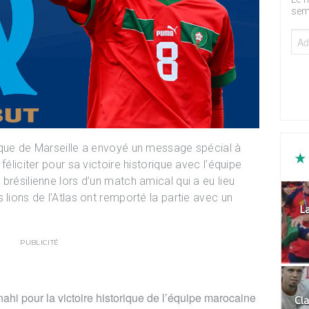
sem
ique de Marseille a envoyé un message spécial à
féliciter pour sa victoire historique avec l’équipe
brésilienne lors d’un match amical qui a eu lieu
 lions de l’Atlas ont remporté la partie avec un
La
PUBLICITÉ
unahi pour la victoire historique de l’équipe marocaine
Cla