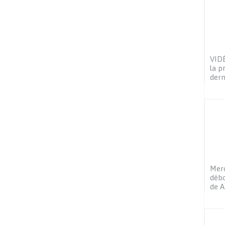
VIDÉ
la p
dern
Merc
débo
de A