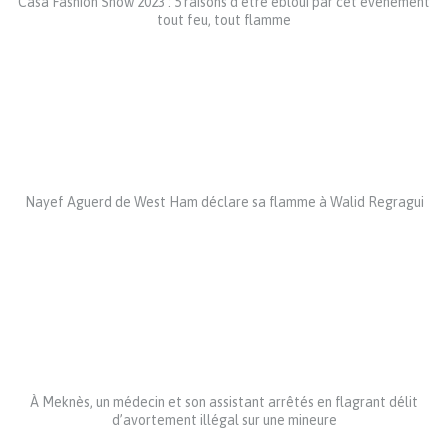
Casa Fashion Show 2023 : 5 raisons d’être ébloui par cet événement
tout feu, tout flamme
Nayef Aguerd de West Ham déclare sa flamme à Walid Regragui
À Meknès, un médecin et son assistant arrêtés en flagrant délit
d’avortement illégal sur une mineure