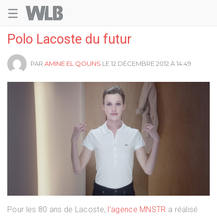
☰
Welovebuzz
Polo Lacoste du futur
PAR
AMINE EL QOUNS
LE 12 DÉCEMBRE 2012 À 14:49
Pour les 80 ans de Lacoste,
l’agence MNSTR
a réalisé