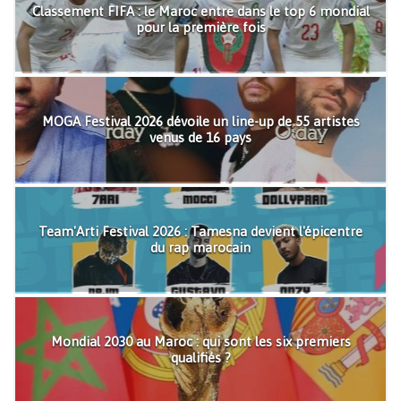
Classement FIFA : le Maroc entre dans le top 6 mondial
pour la première fois
MOGA Festival 2026 dévoile un line-up de 55 artistes
venus de 16 pays
Team'Arti Festival 2026 : Tamesna devient l'épicentre
du rap marocain
Mondial 2030 au Maroc : qui sont les six premiers
qualifiés ?