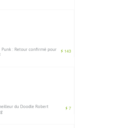
 Punk : Retour confirmé pour
143
3
eilleur du Doodle Robert
7
g