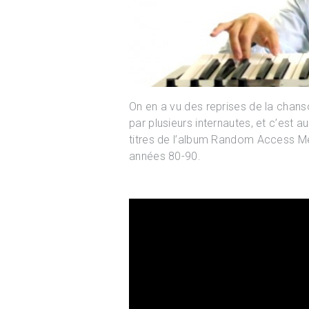
On en a vu des reprises de la chans
par plusieurs internautes, et c’est
titres de l’album Random Access Me
années 80-90.