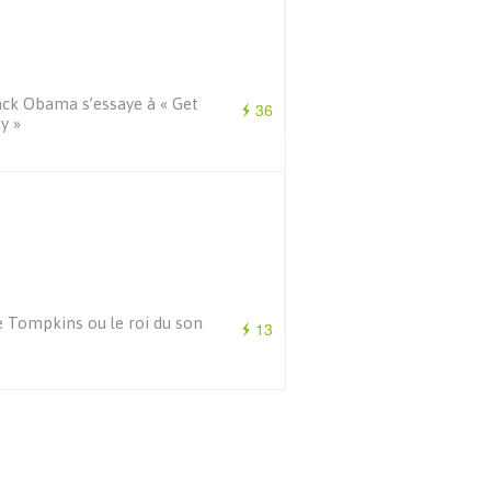
ck Obama s’essaye à « Get
36
y »
 Tompkins ou le roi du son
13