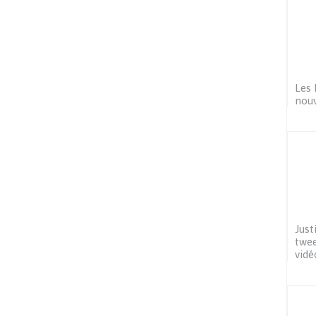
Les 
nou
Just
twee
vidé