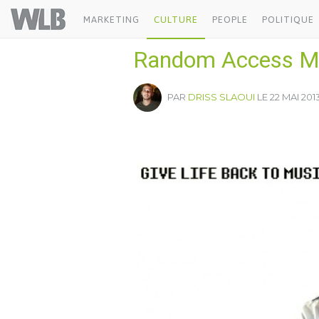
Welovebuzz
MARKETING
CULTURE
PEOPLE
POLITIQUE
Random Access Mem
PAR
DRISS SLAOUI
LE 22 MAI 2013