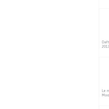
Daft
201
Le m
Moo