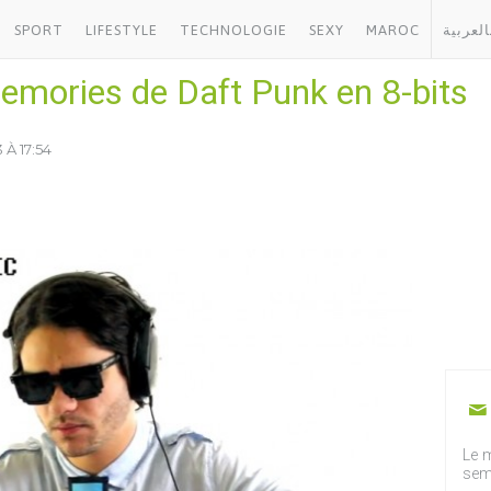
SPORT
LIFESTYLE
TECHNOLOGIE
SEXY
MAROC
العربية
ories de Daft Punk en 8-bits
 À 17:54
Le m
sem