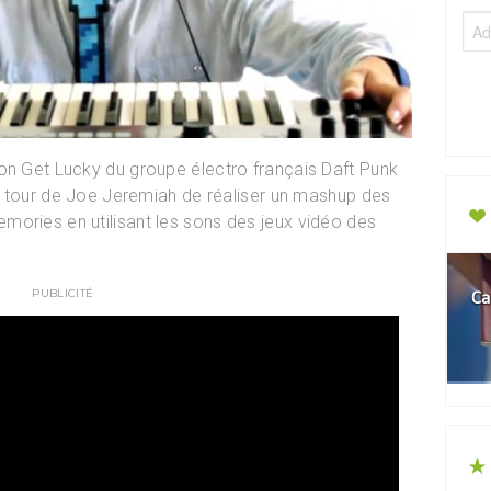
on Get Lucky du groupe électro français Daft Punk
 au tour de Joe Jeremiah de réaliser un mashup des
mories en utilisant les sons des jeux vidéo des
PUBLICITÉ
Ca