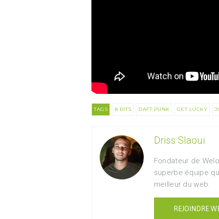
TAGS
8 BITS
DAFT PUNK
GET LUCKY
J
Driss Slaoui
Fondateur de Welo
superbe équipe qu
meilleur du web.
REJOINDRE W