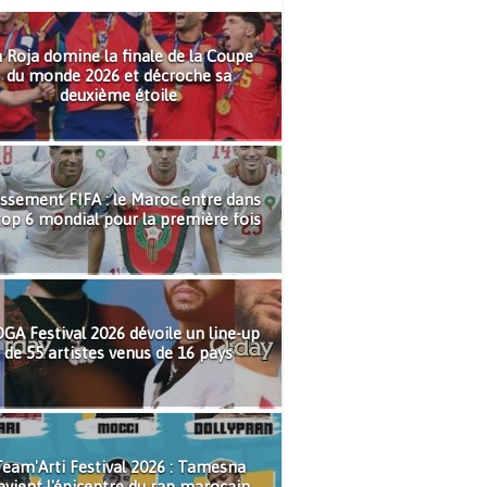
 Roja domine la finale de la Coupe
du monde 2026 et décroche sa
deuxième étoile
ssement FIFA : le Maroc entre dans
top 6 mondial pour la première fois
GA Festival 2026 dévoile un line-up
de 55 artistes venus de 16 pays
eam'Arti Festival 2026 : Tamesna
evient l'épicentre du rap marocain