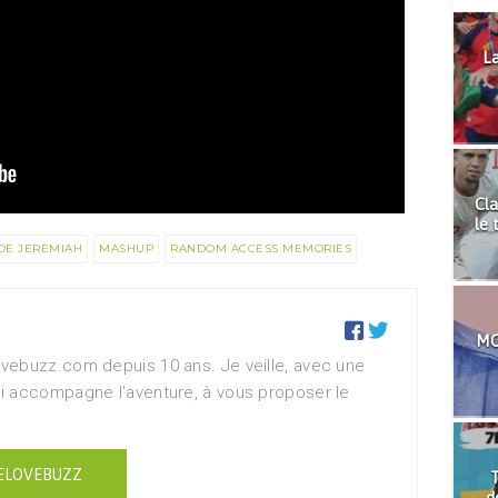
La
Cla
le 
OE JEREMIAH
MASHUP
RANDOM ACCESS MEMORIES


MO
vebuzz.com depuis 10 ans. Je veille, avec une
i accompagne l'aventure, à vous proposer le
ELOVEBUZZ
T
d