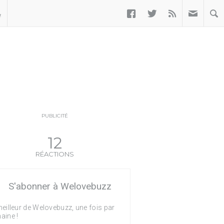



ب
PUBLICITÉ
12
RÉACTIONS
S'abonner à Welovebuzz
eilleur de Welovebuzz, une fois par
aine !