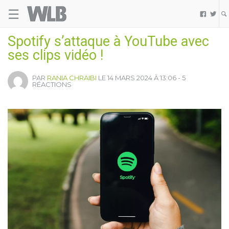
☰
Welovebuzz


Spotify s’attaque à YouTube avec
ses clips vidéo !
PAR
RANIA CHRAIBI
LE 14 MARS 2024 À 13:06 - 5
RÉACTIONS