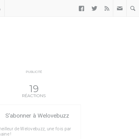



ب
PUBLICITÉ
19
RÉACTIONS
S'abonner à Welovebuzz
eilleur de Welovebuzz, une fois par
aine !