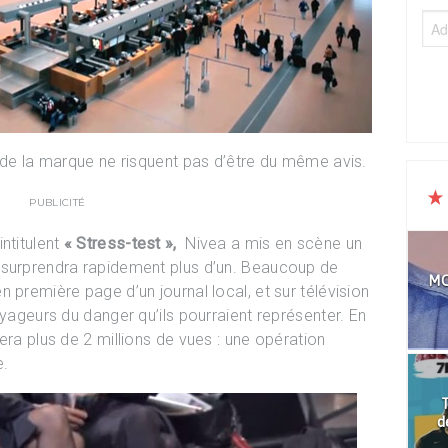
 de la marque ne risquent pas d’être du même avis.
PUBLICITÉ
ntitulent
« Stress-test »,
Nivea a mis en scène un
 surprendra rapidement plus d’un. Beaucoup de
MO
 première page d’un journal local, et sur télévision
oyageurs du danger qu’ils pourraient représenter. En
era plus de 2 millions de vues : une opération
e.
T
d