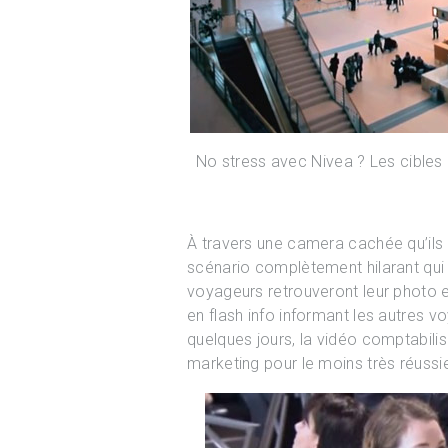
No stress avec Nivea ? Les cibles
À travers une camera cachée qu’ils i
scénario complètement hilarant qui
voyageurs retrouveront leur photo en
en flash info informant les autres v
quelques jours, la vidéo comptabilis
marketing pour le moins très réussi