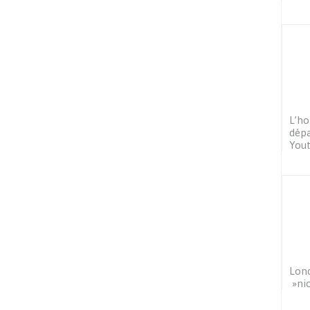
L’ho
dépa
You
Lond
»nic