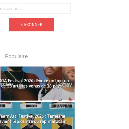
S'ABONNER
Populaire
GA Festival 2026 dévoile un line-up
de 55 artistes venus de 16 pays
eam'Arti Festival 2026 : Tamesna
evient l'épicentre du rap marocain