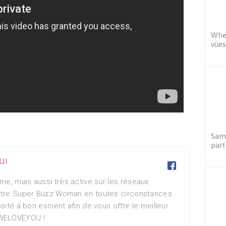
Wher
vües
Sams
part
ui

me, mais aussi très active sur les réseaux
votre Super Buzz Woman en toutes circonstances.
osité à bon escient afin de vous offrir le meilleur
WELOVEYOU !