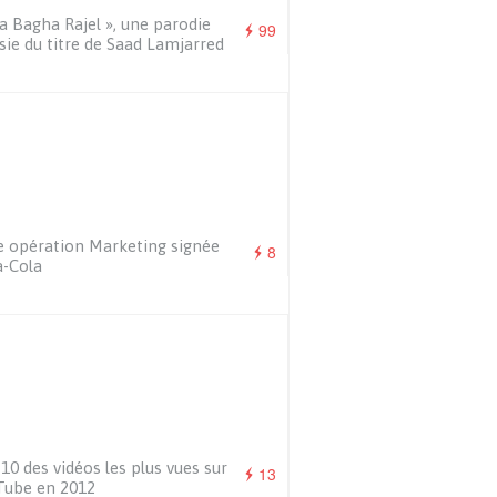
a Bagha Rajel », une parodie
99
sie du titre de Saad Lamjarred
e opération Marketing signée
8
-Cola
10 des vidéos les plus vues sur
13
Tube en 2012