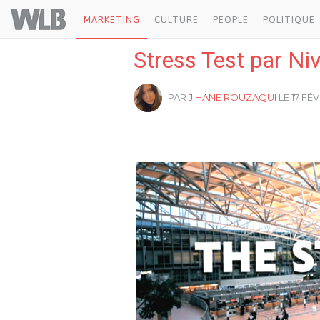
Welovebuzz
MARKETING
CULTURE
PEOPLE
POLITIQUE
Stress Test par Niv
PAR
JIHANE ROUZAQUI
LE 17 FÉV