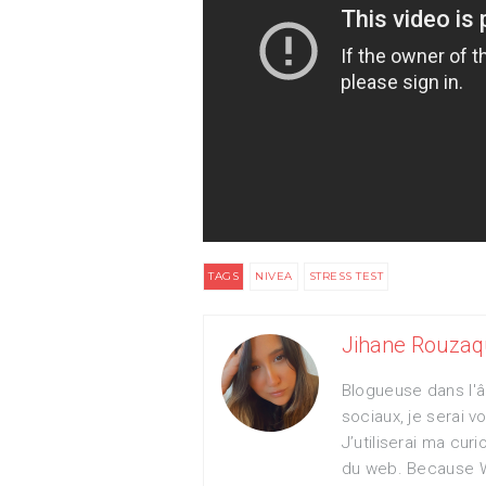
TAGS
NIVEA
STRESS TEST
Jihane Rouzaq
Blogueuse dans l'â
sociaux, je serai 
J’utiliserai ma curi
du web. Because 