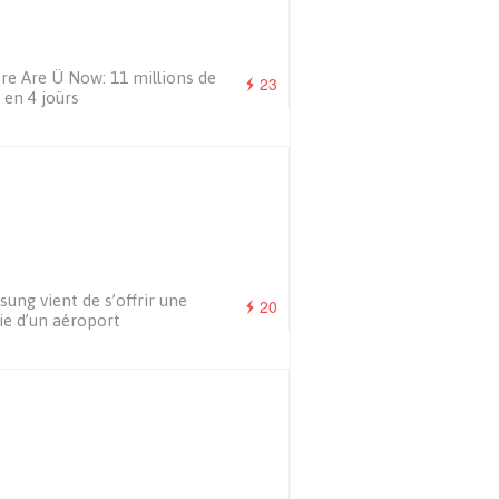
e Are Ü Now: 11 millions de
23
 en 4 joürs
ung vient de s’offrir une
20
ie d’un aéroport