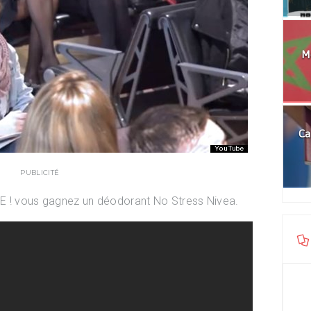
Mo
Ca
PUBLICITÉ
SE ! vous gagnez un déodorant No Stress Nivea.