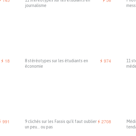
145
56
11 stéréotypes sur les étudiants en
Photo
journalisme
mess
18
974
8 stéréotypes sur les étudiants en
11 st
économie
méde
991
2708
9 clichés sur les Fassis qu’il faut oublier
Médit
un peu… ou pas
tend