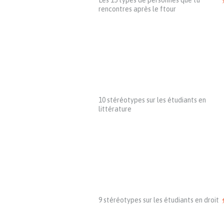
Les 15 types de personnes que tu
rencontres après le ftour
10 stéréotypes sur les étudiants en
littérature
9 stéréotypes sur les étudiants en droit