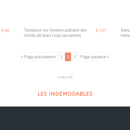
60
127
Tendance: les femmes publient des
Rama
clichés de leurs corps au naturel
mon
« Page précédente
1
2
3
Page suivante »
PUBLICITÉ
LES INDÉMODABLES