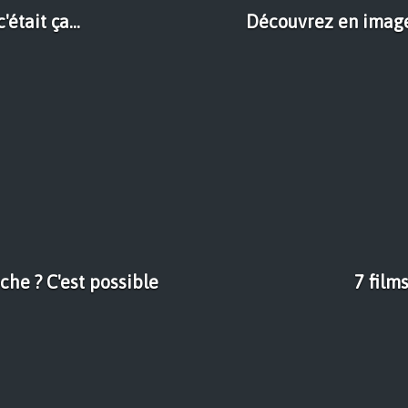
était ça...
Découvrez en imag
he ? C'est possible
7 film