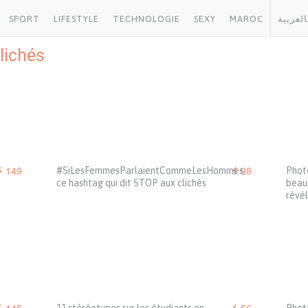
SPORT
LIFESTYLE
TECHNOLOGIE
SEXY
MAROC
العربية
lichés
149
98
#SiLesFemmesParlaientCommeLesHommes,
Photo
ce hashtag qui dit STOP aux clichés
beaux
révé