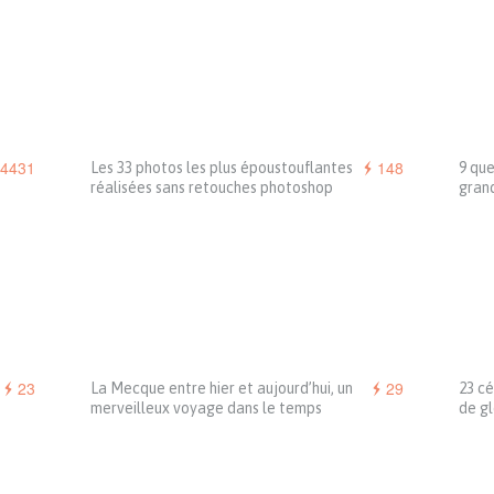
4431
148
Les 33 photos les plus époustouflantes
9 que
réalisées sans retouches photoshop
gran
23
29
La Mecque entre hier et aujourd’hui, un
23 cé
merveilleux voyage dans le temps
de gl