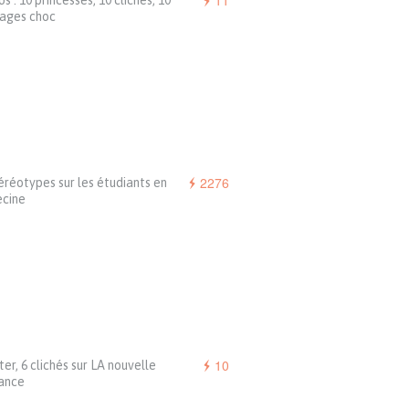
11
s : 10 princesses, 10 clichés, 10
ages choc
2276
éréotypes sur les étudiants en
cine
10
er, 6 clichés sur LA nouvelle
ance