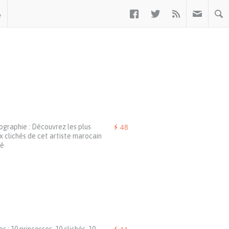



ب
48
graphie : Découvrez les plus
 clichés de cet artiste marocain
lé