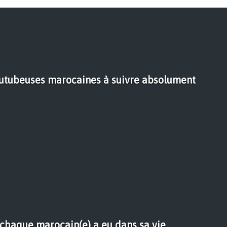
outubeuses marocaines à suivre absolument
 chaque marocain(e) a eu dans sa vie