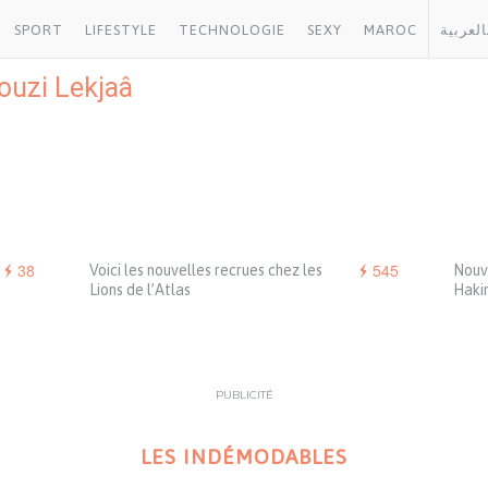
SPORT
LIFESTYLE
TECHNOLOGIE
SEXY
MAROC
العربية
ouzi Lekjaâ
38
545
Voici les nouvelles recrues chez les
Nouv
Lions de l’Atlas
Haki
PUBLICITÉ
LES INDÉMODABLES