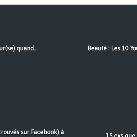
r(se) quand...
Beauté : Les 10 Y
trouvés sur Facebook) à
15 exs que