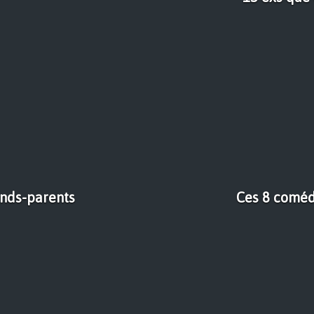
ands-parents
Ces 8 coméd