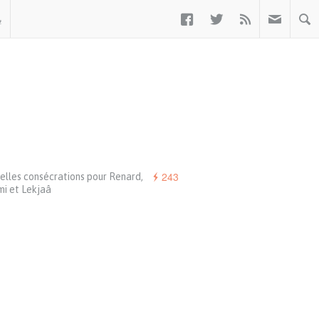



ب
243
elles consécrations pour Renard,
mi et Lekjaâ