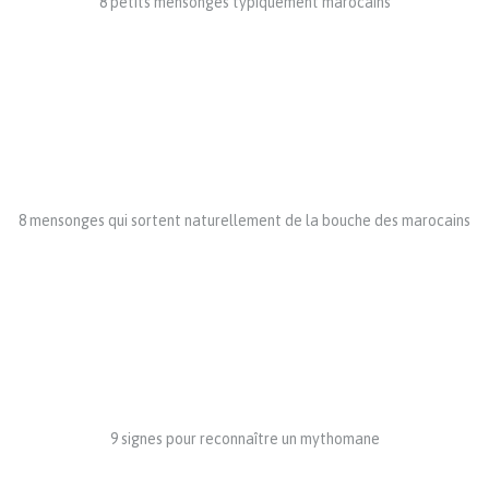
8 petits mensonges typiquement marocains
8 mensonges qui sortent naturellement de la bouche des marocains
9 signes pour reconnaître un mythomane