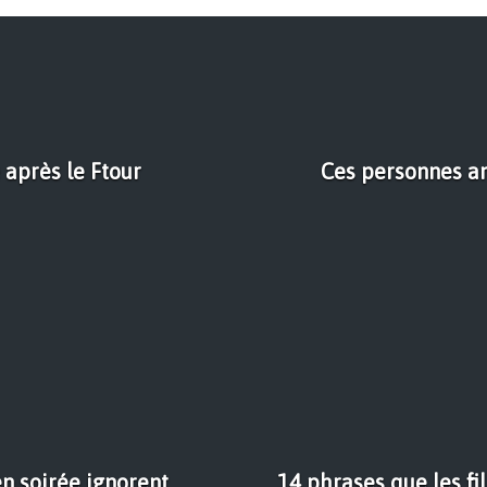
 après le Ftour
Ces personnes am
en soirée ignorent
14 phrases que les fi