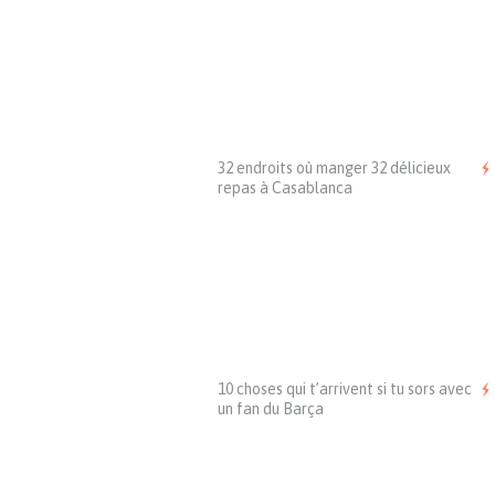
32 endroits où manger 32 délicieux
repas à Casablanca
10 choses qui t’arrivent si tu sors avec
un fan du Barça