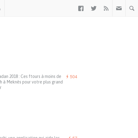



ب
504
an 2018 : Ces ftours à moins de
h à Meknès pour votre plus grand
r