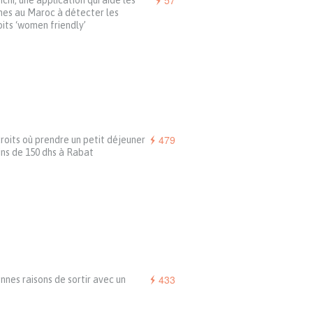
57
chi, une application qui aide les
es au Maroc à détecter les
its ‘women friendly’
479
roits où prendre un petit déjeuner
ns de 150 dhs à Rabat
433
nnes raisons de sortir avec un