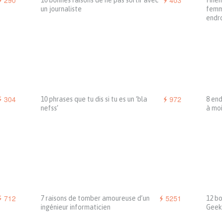
290
403
10 bonnes raisons de ne pas sortir avec
Finem
un journaliste
femm
endro
304
972
10 phrases que tu dis si tu es un ‘bla
8 end
nefss’
à moi
712
5251
7 raisons de tomber amoureuse d’un
12 bo
ingénieur informaticien
Geek