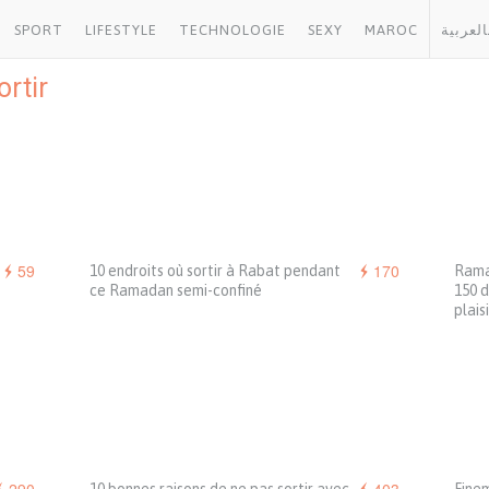
SPORT
LIFESTYLE
TECHNOLOGIE
SEXY
MAROC
العربية
ortir
59
170
10 endroits où sortir à Rabat pendant
Ramad
ce Ramadan semi-confiné
150 d
plaisi