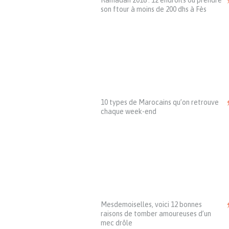
Ramadan 2018 : 12 endroits où prendre
son ftour à moins de 200 dhs à Fès
10 types de Marocains qu’on retrouve
chaque week-end
Mesdemoiselles, voici 12 bonnes
raisons de tomber amoureuses d’un
mec drôle