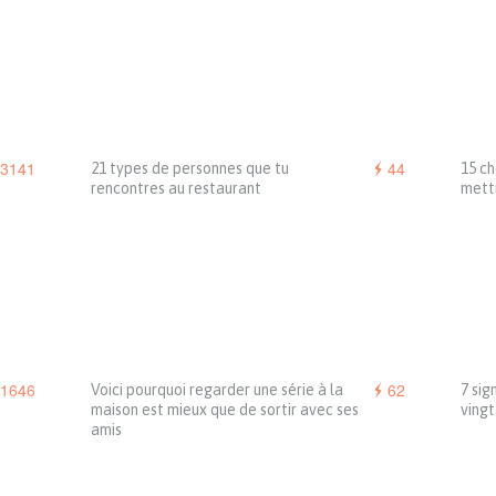
3141
44
21 types de personnes que tu
15 ch
rencontres au restaurant
mettr
1646
62
Voici pourquoi regarder une série à la
7 sig
maison est mieux que de sortir avec ses
vingt
amis