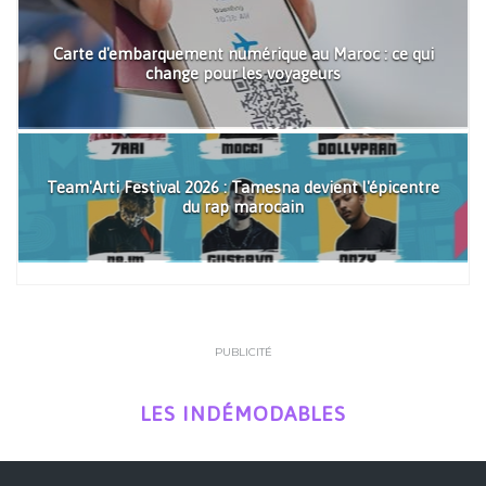
Carte d'embarquement numérique au Maroc : ce qui
change pour les voyageurs
Team'Arti Festival 2026 : Tamesna devient l'épicentre
du rap marocain
PUBLICITÉ
LES INDÉMODABLES