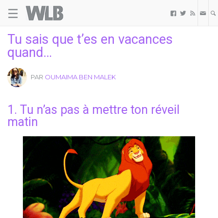
☰
Welovebuzz



Tu sais que t’es en vacances
quand…
PAR
OUMAIMA BEN MALEK
1. Tu n’as pas à mettre ton réveil
matin