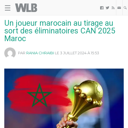
☰
Welovebuzz



Un joueur marocain au tirage au
sort des éliminatoires CAN 2025
Maroc
PAR
RANIA CHRAIBI
LE 3 JUILLET 2024 À 15:53