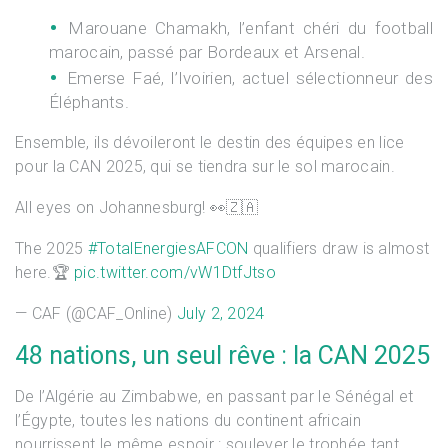
Marouane Chamakh
, l’enfant chéri du football
marocain, passé par Bordeaux et Arsenal.
Emerse Faé
, l’Ivoirien, actuel sélectionneur des
Éléphants.
Ensemble, ils dévoileront le destin des équipes en lice
pour la CAN 2025, qui se tiendra sur le sol marocain.
All eyes on Johannesburg! 👀🇿🇦
The 2025
#TotalEnergiesAFCON
qualifiers draw is almost
here.🏆
pic.twitter.com/vW1DtfJtso
— CAF (@CAF_Online)
July 2, 2024
48 nations, un seul rêve : la CAN 2025
De l’Algérie au Zimbabwe, en passant par le Sénégal et
l’Égypte, toutes les nations du continent africain
nourrissent le même espoir : soulever le trophée tant