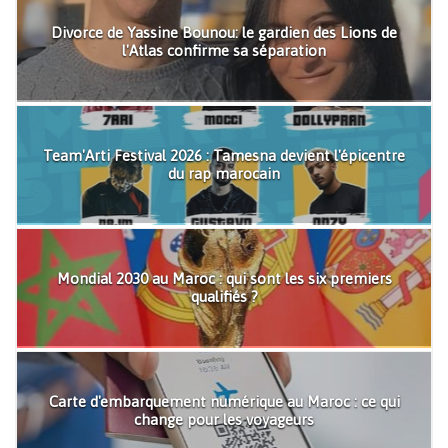
Divorce de Yassine Bounou: le gardien des Lions de
l'Atlas confirme sa séparation
Team'Arti Festival 2026 : Tamesna devient l'épicentre
du rap marocain
Mondial 2030 au Maroc : qui sont les six premiers
qualifiés ?
Carte d'embarquement numérique au Maroc : ce qui
change pour les voyageurs