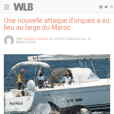
☰
Welovebuzz


Une nouvelle attaque d’orques a eu
lieu au large du Maroc
PAR
RANIA CHRAIBI
LE 1 AOÛT 2024 À 10:34 - 6
RÉACTIONS